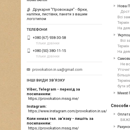
Нова 
Друкарня "Провокація" - бірки,
Дост
наліпки, листівки, пакети з вашим
Всі за
логотипом
Термін
На дея
Укрпо
+380 (67) 938-30-58
Всі з
тільки дзвінки
Термін
+380 (50) 380-11-15
На дея
тільки дзвінки
Самов
Не вс
provokation.in.ua@gmail.com
Уточні
Більші
ІНШІ ВИДИ ЗВ'ЯЗКУ
Термін
бути з
Viber, Telegram - перехід за
Meest
посиланням
https://provokation.mssg.me/
Способи 
Instagram
https://www.instagram.com/provokation.in.ua/
Оплата
Коли немає тел. зв'язку - пишіть за
ВАЖЛ
посиланням
Рахуно
https://provokation.mssg.me/