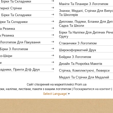
 Бірки Та Складники
Маніти Та Планери З Логотипом
іперної Стрічки
Значки, Медалі, Стрічки Для Випус
Та Школярів
 Бірки Та Складники
Дипломи, Подяки, Бланки Для Дит
ірки Та Складники
Садка Та Школи
а Резинка
Бірки Та Наліпки Для Дитячих Реч
а Резинка
Одягу
 Логотипом Для Пакування
Стаканчики З Логотипом
Бірки З Логотипом
Широкоформатний Друк
ко-Шкіри
Бейджи З Логотипом
и
Дизайн Та Розробка Макетів
ладники, Принти Дтф Друк
Стрічка, Комплектуючі, Люверси
Медалі Та Стрічки Для Медалей
Сайт створений на маркетплейсі
Prom.ua
Друкарня "Провокація" - бірки, наліпки, листівки, пакети з вашим логотипом |
Поскаржитися на контент
|
Select Language
▼