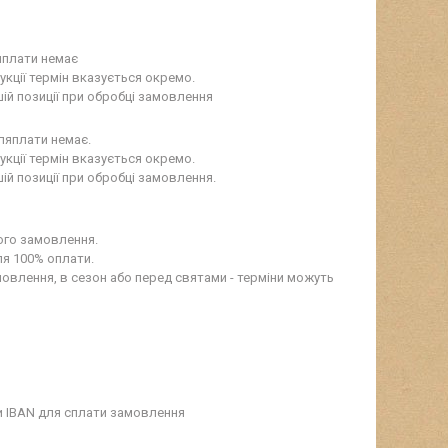
плати немає

кції термін вказується окремо.

ій позиції при обробці замовлення
яплати немає.

кції термін вказується окремо.

ій позиції при обробці замовлення.
го замовлення.

я 100% оплати.

влення, в сезон або перед святами - терміни можуть 
 IBAN для сплати замовлення