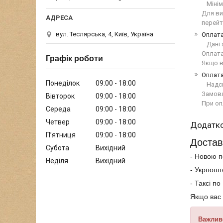
Мінім
Для ви
перейт
вул. Теслярська, 4, Київ, Україна
Оплата
Дані 
Оплата
Графік роботи
Якщо в
Оплата
Понеділок
09:00
18:00
Надс
Замовл
Вівторок
09:00
18:00
При оп
Середа
09:00
18:00
Четвер
09:00
18:00
Пʼятниця
09:00
18:00
Достав
Субота
Вихідний
- Новою п
Неділя
Вихідний
- Укрпошт
- Таксі п
Якщо вас 
Важлив