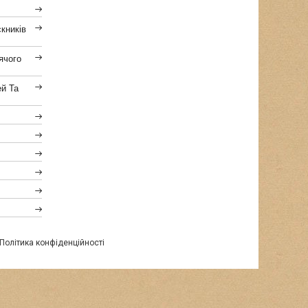
кників
ячого
ей Та
Політика конфіденційності