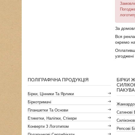
Замовле
Погодже
логотип
За домовл
Вся рекла
окремо на
Оплативши
узгоджені
ПОЛІГРАФІЧНА ПРОДУКЦІЯ
БІРКИ 
СИЛІКО
ПАКУВ
Бірки, Цінники Та Ярлики
Біркотримачі
Жаккардов
Планшетки Та Основи
Сатинові 
Етикетки, Наліпки, Стікери
Силіконов
Конверти З Логотипом
Репсові Б
Подарункові Сертифікати