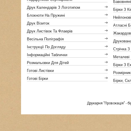
Бавовняні
Друк Календарів З Логотипом
Бірки З К
Блокноти На Пружині
Нейлонові
Друк Візиток
Атласні Б
Друк Листівок Та Флаерів
Жакардов
Весільна Поліграфія
Друкован
Інструкції По Догляду
Стрічка З
Інформаційні Таблички
Металеві 
Розмальовки Для Дітей
Бірки З Е
Готові Листівки
Розмірник
Готові Бірки
Бірки, Ск