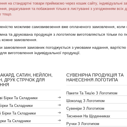
ння на стандартні товари приймаємо через кошик сайту, індивідуальні з
ння, редагування та побажання тільки в листуванні з узгодженням всіх д
у тощо.
еністю можливе самовивезення вже оплаченого замовлення, коли 
мна та друкована продукція з логотипом виготовляється тільки по п
 кожне замовлення.
 замовлення замовник погоджується з умовами надання, вартістю т
 для виготовлення індивідуальної продукції.
ЖАКАРД, САТИН, НЕЙЛОН,
СУВЕНІРНА ПРОДУКЦІЯ ТА
Н, ДРУК СТРІЧОК ДЛЯ
НАНЕСЕННЯ ЛОГОТИПА
АННЯ
Пакети Та Тиш'ю З Логотипом
і Бірки Та Складники
Шоколад З Логотипом
Бірки Та Складники
Сувеніри З Логотипом
і Бірки Та Складники
Тиснення На Щоденниках
ірки Та Складники
Ручки З Логотипом