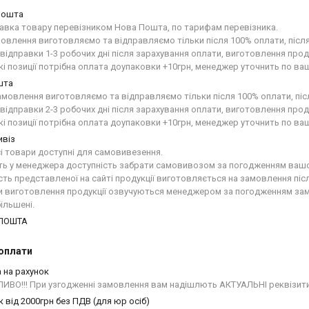
Пошта
авка товару перевізником Нова Пошта, по тарифам перевізника.

мовлення виготовляємо та відправляємо тільки після 100% оплати, після
 відправки 1-3 робочих дні після зарахування оплати, виготовлення проду
кі позиції потрібна оплата доупаковки +10грн, менеджер уточнить по ваш
шта
амовлення виготовляємо та відправляємо тільки після 100% оплати, післ
 відправки 2-3 робочих дні після зарахування оплати, виготовлення проду
кі позиції потрібна оплата доупаковки +10грн, менеджер уточнить по ваш
ивіз
і товари доступні для самовивезення.

ть у менеджера доступність забрати самовивозом за погодженням вашо
сть представленої на сайті продукції виготовляється на замовлення післ
и виготовлення продукції озвучуються менеджером за погодженням замо
більшені.
 ПОШТА
оплати
 на рахунок
ИВО!!! При узгодженні замовлення вам надішлють АКТУАЛЬНІ реквізити
к від 2000грн без ПДВ (для юр осіб)