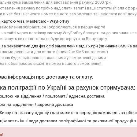
альна сума замовлення для виставлення рахунку: 2000 грн.

ставлення рахунку потрібно надіслати запит і ваші статутні (після офор
и в чат бот і написати номер вашого замовлення та надіслати копії доку
 картою Visa, Mastercard - WayForPay
замовлення збираються і обробляються в першу чергу! 

 на сайті через платіжну систему WayForPay блокується до виконання за
иникнуть питання - оплата буде повернута на Вашу карту
 за реквізитами для фіз осіб замовлення від 150грн (звичайне SMS на 
илаємо реквізити для оплати (звичайне SMS на телефон)

ення буде надіслано за вказаними у замовленні даними.

латі обов'язково вкажіть номер вашого замовлення!
ка поліграфії по Україні за рахунок отримувача:
оштою на відділення / поштомат / адресна доставка
ою на відділення / адресна доставка
о Києву на вказану адресу (для малих та середніх замовлень за обся
цікавлять інші види доставки поліграфічної та рекламної продукції
о!