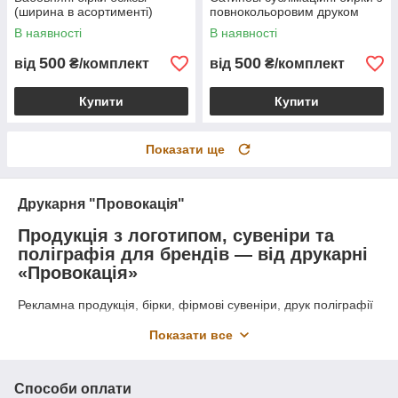
(ширина в асортименті)
повнокольоровим друком
В наявності
В наявності
500
500
від
₴/комплект
від
₴/комплект
Купити
Купити
Показати ще
Друкарня "Провокація"
Продукція з логотипом, сувеніри та
поліграфія для брендів — від друкарні
«Провокація»
Рекламна продукція, бірки, фірмові сувеніри, друк поліграфії
та дизайн — працюємо по всій Україні. Власне виробництво
Показати все
та ціни від виробника. Розробляємо логотипи та робимо
професійний дизайн для пакування ваших виробів.
Текстильні бірки та етикетки з вашим
Способи оплати
логотипом: