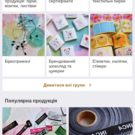
продукція: бірки,
сертифікати
текстильні бирки
візитки, листівки
Біркотримачі
Брендований
Етикетки, наліпки,
шоколад та
стікери
цукерки
Дивитися всі групи
Популярна продукція