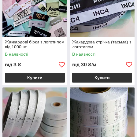
Жаккардові бірки з логотипом
Жакардова стрічка (тасьма) з
від 1000шт
логотипом
В наявності
В наявності
3
30
від
₴
від
₴/м
Купити
Купити