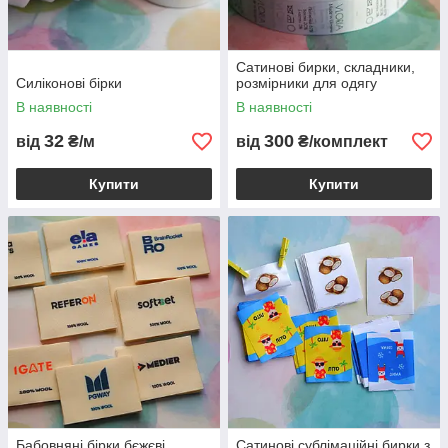
Сатинові бирки, складники,
Силіконові бірки
розмірники для одягу
В наявності
В наявності
32
300
від
₴/м
від
₴/комплект
Купити
Купити
Бабовняні бірки бєжєві
Сатинові сублімаційні бирки з