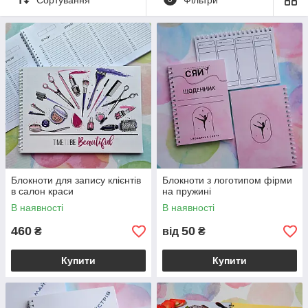
зависимости от тиража, параметров заказа. Самые
популярные блокноты А6, А5 и А4 формата, внутри листы
могут быть с печатью и без печати. Количество листов в
блокноте от 30 до 100. Чаще всего большие тиражи от 500шт
изготавливаются офсетным способом, после печати, порезки
и подборки в блок блокнот сшивается на металлическую
пружину. Цвет спирали для блокнота часто белый, для
удешевления, другие цвета могут быть использованы по
запросу клиента. Цена блокнотов зависит от цветности и
количества листов, покрытия, цвета и длины пружины.
Фотографии готовых работ в разделе -
Фотогалерея
Блокноти для запису клієнтів
Блокноти з логотипом фірми
в салон краси
на пружині
В наявності
В наявності
460
50
₴
від
₴
Купити
Купити