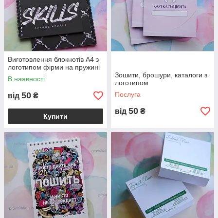
Виготовлення блокнотів А4 з
логотипом фірми на пружині
Зошити, брошури, каталоги з
В наявності
логотипом
50
Послуга
від
₴
50
від
₴
Купити