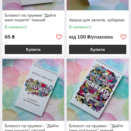
Блокнот на пружині "Дайте
мені пошити" темний
Аркуші для записів, кубарики
В наявності
В наявності
65
100
₴
від
₴/упаковка
Купити
Купити
Блокнот на пружині - "Дайте
Блокнот на пружині - "Дайте
мені пошити" світлий
мені пов'язати" темний