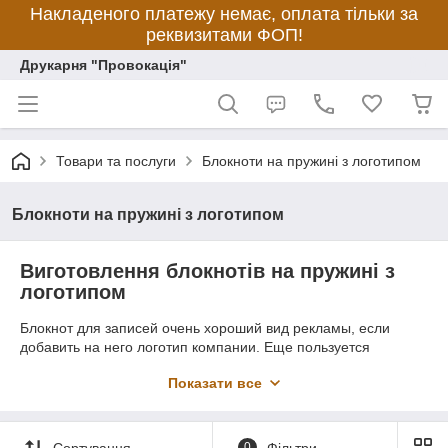
Накладеного платежу немає, оплата тільки за
реквизитами ФОП!
Друкарня "Провокація"
Товари та послуги
Блокноти на пружині з логотипом
Блокноти на пружині з логотипом
Виготовлення блокнотів на пружині з
логотипом
Блокнот для записей очень хороший вид рекламы, если
добавить на него логотип компании. Еще пользуется
большой популярностью такой набор: блокнот с ручкой,
Показати все
нанесенный на сувенирную продукцию логотип, напомнит о
вашем предприятии или бренде тому кто этой канцелярией
будет пользоваться. Изготовление фирменных блокнотов на
заказ в типографии занимает от 3 х до 14 рабочих дней, в
Сортування
0
Фільтри