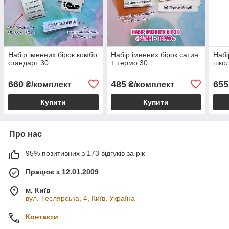
Набір іменних бірок комбо
Набір іменних бірок сатин
Набі
стандарт 30
+ термо 30
школ
660
485
655
₴/комплект
₴/комплект
Купити
Купити
Про нас
95% позитивних з 173 відгуків за рік
Працює з 12.01.2009
м. Київ
вул. Теслярська, 4, Київ, Україна
Контакти