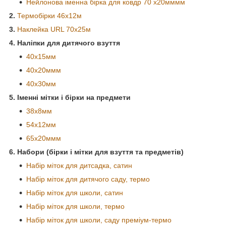
Нейлонова
іменна
бірка для ковдр 70 x20мммм
2.
Термобірки 46x12м
3.
Наклейка URL 70x25м
4. Наліпки для дитячого взуття
40x15мм
40x20ммм
40x30мм
5. Іменні мітки і бірки на предмети
38x8мм
54х12мм
65х20ммм
6. Набори (бірки і мітки для взуття та предметів)
Набір міток для дитсадка, сатин
Набір міток для дитячого саду, термо
Набір міток для школи, сатин
Набір міток для школи, термо
Набір міток для школи, саду преміум-термо