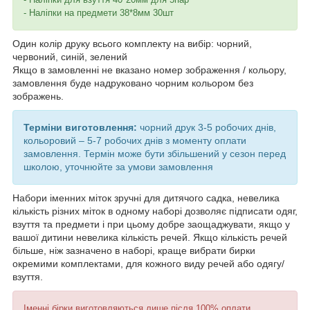
- Наліпки на предмети 38*8мм 30шт
Один колір друку всього комплекту на вибір: чорний,
червоний, синій, зелений
Якщо в замовленні не вказано номер зображення / кольору,
замовлення буде надруковано чорним кольором без
зображень.
Терміни виготовлення:
чорний друк 3-5 робочих днів,
кольоровий – 5-7 робочих днів з моменту оплати
замовлення. Термін може бути збільшений у сезон перед
школою, уточнюйте за умови замовлення
Набори іменних міток зручні для дитячого садка, невелика
кількість різних міток в одному наборі дозволяє підписати одяг,
взуття та предмети і при цьому добре заощаджувати, якщо у
вашої дитини невелика кількість речей. Якщо кількість речей
більше, ніж зазначено в наборі, краще вибрати бирки
окремими комплектами, для кожного виду речей або одягу/
взуття.
Іменні бірки виготовляються лише після 100% оплати.