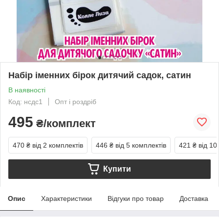
Набір іменних бірок дитячий садок, сатин
В наявності
Код: нсдс1
Опт і роздріб
495
₴/комплект
470 ₴
від 2 комплектів
446 ₴
від 5 комплектів
421 ₴
від 10
Купити
Опис
Характеристики
Відгуки про товар
Доставка