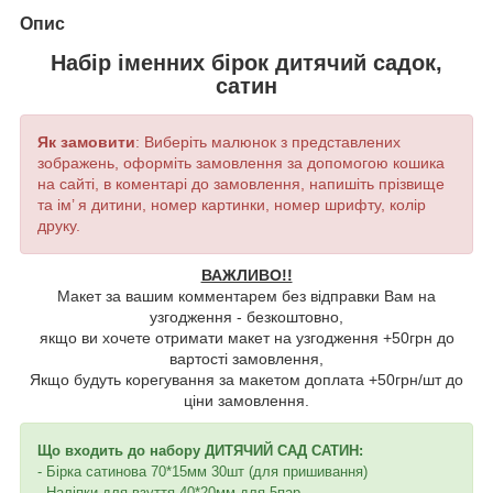
Опис
Набір іменних бірок дитячий садок,
сатин
Як замовити
: Виберіть малюнок з представлених
зображень, оформіть замовлення за допомогою кошика
на сайті, в коментарі до замовлення, напишіть прізвище
та ім’ я дитини, номер картинки, номер шрифту, колір
друку.
ВАЖЛИВО!!
Макет за вашим комментарем без відправки Вам на
узгодження - безкоштовно,
якщо ви хочете отримати макет на узгодження +50грн до
вартості замовлення,
Якщо будуть корегування за макетом доплата +50грн/шт до
ціни замовлення.
Що входить до набору ДИТЯЧИЙ САД САТИН:
- Бірка сатинова 70*15мм 30шт (для пришивання)
- Наліпки для взуття 40*20мм для 5пар