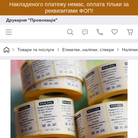
Накладеного платежу немає, оплата тільки за
реквизитами ФОП!
Друкарня "Провокація"
Товари та послуги
Етикетки, наліпки, стікери
Наліпки