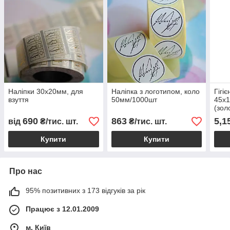
Наліпки 30х20мм, для
Наліпка з логотипом, коло
Гігіє
взуття
50мм/1000шт
45х1
(зол
глян
690
863
5,1
від
₴/тис. шт.
₴/тис. шт.
Купити
Купити
Про нас
95% позитивних з 173 відгуків за рік
Працює з 12.01.2009
м. Київ