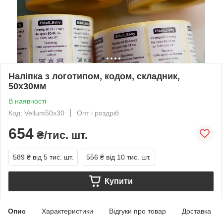
Наліпка з логотипом, кодом, складник,
50х30мм
В наявності
Код: Vellum50х30
Опт і роздріб
654
₴/тис. шт.
589 ₴
від 5 тис. шт.
556 ₴
від 10 тис. шт.
Купити
Опис
Характеристики
Відгуки про товар
Доставка