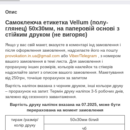
Опис
Самоклеюча етикетка Vellum (полу-
глянец) 50х30мм, на паперовій основі з
стійким друком (не вигоряє)
Якщо у вас свій макет, вказуєте в коментарі інд замовлення і
після оформлення замовлення, надсилаєте його на пошту
provokation.in.ua@gmail.com
або
Viber/Telegram
, з номером
вашого замовлення в темі листа. Для замовлення і
прорахунку інших розмірів, кольорів наклейок та стікерів
надсилайте запит з описом вашого замовлення. Макетування
від 250грн, точніше прорахунок за запитом
Вартість наліпок вказана з чорним друком, інші кольори друку
– прорахунок на запит. Термін друку наліпок 3-5 робочих днів,
залежно від сезонного завантаження.
Вартість друку наліпок вказана на 07.2025, може бути
перерахована на момент замовлення
тираж /размір/
50х30мм білий
колір друку
чб