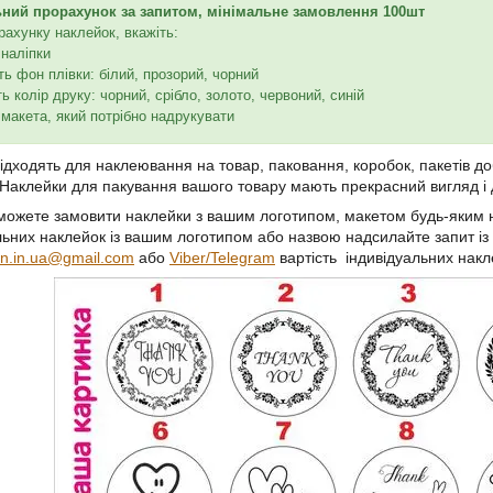
ьний прорахунок за запитом, мінімальне замовлення 100шт
рахунку наклейок, вкажіть:
 наліпки
ть фон плівки: білий, прозорий, чорний
ть колір друку: чорний, срібло, золото, червоний, синій
 макета, який потрібно надрукувати
ідходять для наклеювання на товар, паковання, коробок, пакетів доб
 Наклейки для пакування вашого товару мають прекрасний вигляд 
можете замовити наклейки з вашим логотипом, макетом будь-яким н
льних наклейок із вашим логотипом або назвою надсилайте запит і
on.in.ua@gmail.com
або
Viber/Telegram
вартість індивідуальних нак