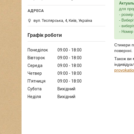
Актуал
для про
- розмір
- Вибері
вул. Теслярська, 4, Київ, Україна
- вибері
- Номер
Графік роботи
Стикери п
Понеділок
09:00
18:00
поверхні.
Вівторок
09:00
18:00
Також ви 
індивідуа
Середа
09:00
18:00
provokati
Четвер
09:00
18:00
Пʼятниця
09:00
18:00
Субота
Вихідний
Неділя
Вихідний