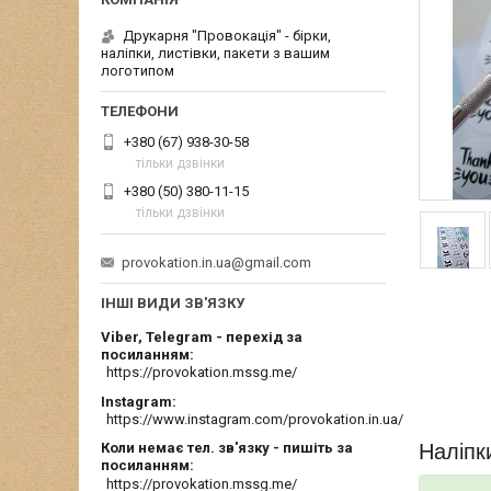
Друкарня "Провокація" - бірки,
наліпки, листівки, пакети з вашим
логотипом
+380 (67) 938-30-58
тільки дзвінки
+380 (50) 380-11-15
тільки дзвінки
provokation.in.ua@gmail.com
ІНШІ ВИДИ ЗВ'ЯЗКУ
Viber, Telegram - перехід за
посиланням
https://provokation.mssg.me/
Instagram
https://www.instagram.com/provokation.in.ua/
Наліпк
Коли немає тел. зв'язку - пишіть за
посиланням
https://provokation.mssg.me/