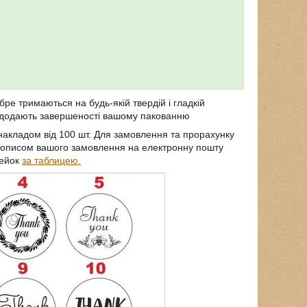
ре тримаються на будь-якій твердій і гладкій
і додають завершеності вашому пакованню
акладом від 100 шт. Для замовлення та прорахунку
з описом вашого замовлення на електронну пошту
лейок
за таблицею.