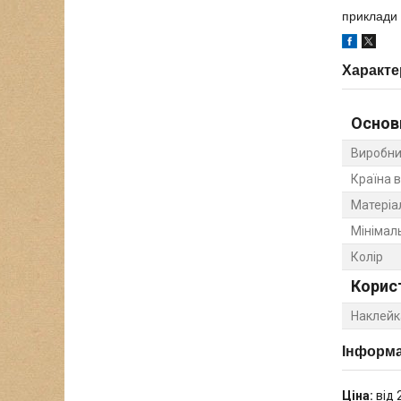
приклади 
Характе
Основ
Виробни
Країна 
Матеріа
Мінімал
Колір
Корис
Наклейк
Інформа
Ціна:
від 