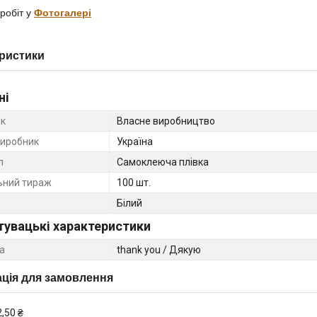
робіт у
Фотогалері
ристики
ні
к
Власне виробництво
виробник
Україна
л
Самоклеюча плівка
ьний тираж
100 шт.
Білий
тувацькі характеристики
а
thank you / Дякую
ція для замовлення
2,50 ₴