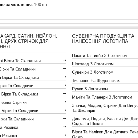
не замовлення:
100 шт.
ЖАКАРД, САТИН, НЕЙЛОН,
СУВЕНІРНА ПРОДУКЦІЯ ТА
Н, ДРУК СТРІЧОК ДЛЯ
НАНЕСЕННЯ ЛОГОТИПА
АННЯ
Пакети Та Тиш'ю З Логотипом
і Бірки Та Складники
Шоколад З Логотипом
Бірки Та Складники
Сувеніри З Логотипом
і Бірки Та Складники
Тиснення На Щоденниках
ірки Та Складники
Ручки З Логотипом
 Бірки Та Складники
Маніти Та Планери З Логотипом
іперної Стрічки
Значки, Медалі, Стрічки Для Випус
Та Школярів
 Бірки Та Складники
Дипломи, Подяки, Бланки Для Дит
ірки Та Складники
Садка Та Школи
а Резинка
Бірки Та Наліпки Для Дитячих Реч
а Резинка
Одягу