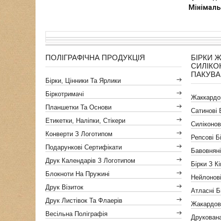
Мінімаль
ПОЛІГРАФІЧНА ПРОДУКЦІЯ
БІРКИ 
СИЛІКО
ПАКУВ
Бірки, Цінники Та Ярлики
Біркотримачі
Жаккардов
Планшетки Та Основи
Сатинові 
Етикетки, Наліпки, Стікери
Силіконов
Конверти З Логотипом
Репсові Б
Подарункові Сертифікати
Бавовняні
Друк Календарів З Логотипом
Бірки З К
Блокноти На Пружині
Нейлонові
Друк Візиток
Атласні Б
Друк Листівок Та Флаерів
Жакардов
Весільна Поліграфія
Друкован