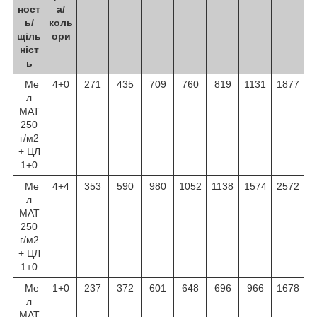
ност
а/
ь/
коль
щіль
ори
ніст
ь
Ме
4+0
271
435
709
760
819
1131
1877
л
МАТ
250
г/м
2
+ ЦЛ
1+0
Ме
4+4
353
590
980
1052
1138
1574
2572
л
МАТ
250
г/м
2
+ ЦЛ
1+0
Ме
1+0
237
372
601
648
696
966
1678
л
МАТ