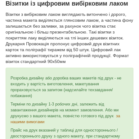
Візитки із цифровим вибірковим лаком
Візитки з вибірковим лаком виглядають витончено і дорого,
частина макета виділяється глянсовим лаком, а частина фону
залишається без заливки, за рахунок чого візитка стає
оригінальною і більш презентабельною. Такі візитки з
покриттям лаку виділяються на тлі інших дешевих візиток.
Друкарня Провокація пропонує цифровий друк візитних
карток та поліграфії тиражем від 50 штук. Цифровий лак
активно використовується у поліграфічній продукції. Формат
візиток стандартний 90х50мм
Розробка дизайну або доробка ваших макетів під друк - не
входить у вартість виготовлення, макетування
прораховується за запитом (надсилайте техзавдання/
побажання)
Терміни по дизайну 1-3 робочих дні, залежить від
завантаження дизайнерів на момент замовлення. Або ми
друкуємо з вашого макета, повністю готового під друк
за
нашими вимогами
Прайс на друк вказаний у таблиці для одностороннього /
двостороннього друку з одного макету, при стандартному