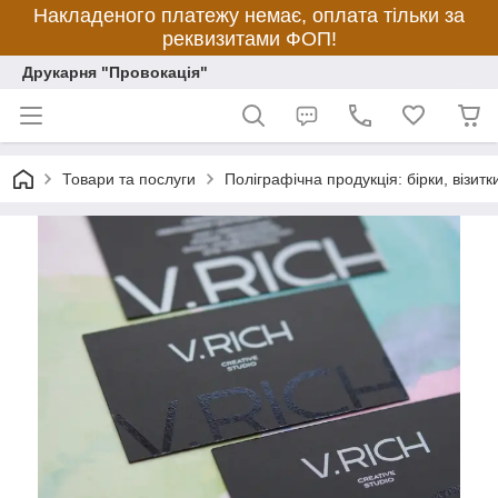
Накладеного платежу немає, оплата тільки за
реквизитами ФОП!
Друкарня "Провокація"
Товари та послуги
Поліграфічна продукція: бірки, візитки