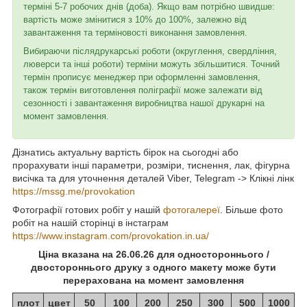
терміні 5-7 робочих днів (доба). Якщо вам потрібно швидше:
вартість може змінитися з 10% до 100%, залежно від
завантаження та терміновості виконання замовлення.
Вибираючи післядрукарські роботи (округлення, свердління,
люверси та інші роботи) терміни можуть збільшитися. Точний
термін прописує менеджер при оформленні замовлення,
також термін виготовлення поліграфії може залежати від
сезонності і завантаження виробництва нашої друкарні на
момент замовлення.
Дізнатись актуальну вартість бірок на сьогодні або
прорахувати інші параметри, розміри, тиснення, лак, фігурна
висічка та для уточнення деталей Viber, Telegram -> Клікні лінк
https://mssg.me/provokation
Фотографії готових робіт у нашій
фотогалереї
. Більше фото
робіт на нашій сторінці в інстаграм
https://www.instagram.com/provokation.in.ua/
Ціна вказана на 26.06.26 для одностороннього /
двостороннього друку з одного макету може бути
перерахована на момент замовлення
плот
цвет
50
100
200
250
300
500
1000