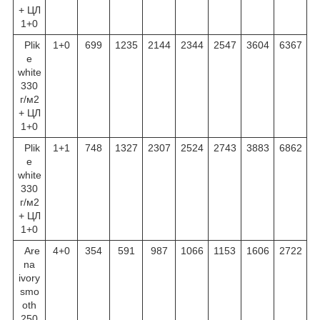
+ ЦЛ
1+0
Plik
1+0
699
1235
2144
2344
2547
3604
6367
e
white
330
г/м
2
+ ЦЛ
1+0
Plik
1+1
748
1327
2307
2524
2743
3883
6862
e
white
330
г/м
2
+ ЦЛ
1+0
Are
4+0
354
591
987
1066
1153
1606
2722
na
ivory
smo
oth
250