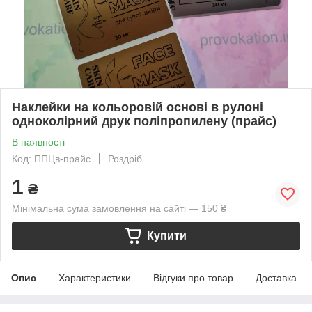
Наклейки на кольоровій основі в рулоні
одноколірний друк поліпропилену (прайс)
В наявності
Код: ППЦв-прайс
Роздріб
1
₴
Мінімальна сума замовлення на сайті — 150 ₴
Купити
Опис
Характеристики
Відгуки про товар
Доставка