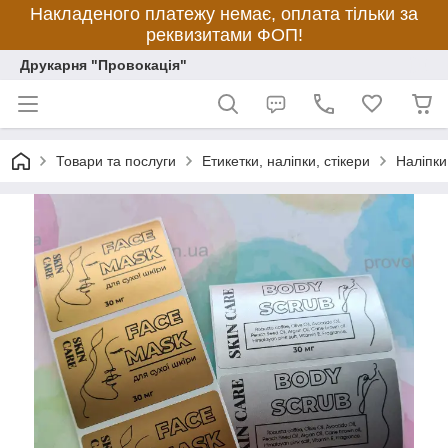
Накладеного платежу немає, оплата тільки за
реквизитами ФОП!
Друкарня "Провокація"
Товари та послуги
Етикетки, наліпки, стікери
Наліпки