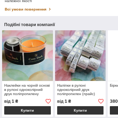
належної якості
Всі умови повернення
Подібні товари компанії
Наклейки на чорній основі
Наліпки в рулоні
Бірк
в рулоні одноколірний
одноколірний друк
друк поліпропилену
поліпропилен (прайс)
(прайс)
1
1
380
від
₴
від
₴
Купити
Купити