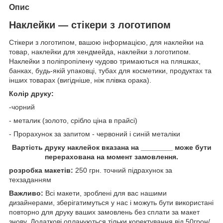
Опис
Наклейки — стікери з логотипом
Стікери з логотипом, вашою інформацією, для наклейки на
товар, наклейки для хендмейда, наклейки з логотипом.
Наклейки з поліпропілену чудово тримаються на пляшках,
банках, будь-якій упаковці, тубах для косметики, продуктах та
інших товарах (вигідніше, ніж плівка орака).
Колір друку:
-чорний
- металик (золото, срібло ціна в прайсі)
- Прорахунок за запитом - червоний і синій металіки
Вартість друку наклейок вказана на ________ може бути
перерахована на момент замовлення.
розробка макетів:
250 грн. точний підрахунок за
техзаданням
Важливо:
Всі макети, зроблені для вас нашими
дизайнерами, зберігатимуться у нас і можуть бути використані
повторно для друку ваших замовлень без сплати за макет
знову. Додаткові оплачуються тільки коректування від 50грон/