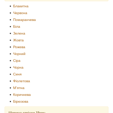
Блакитна
Червона
Помаранчева
Біла
Зелена
Жовта
Рожева
Чорний
Сіра
Чорна
Синя
Фіолетова
М'ятна
Коричнева
Бірюзова
Ширина стрічки 15мм: