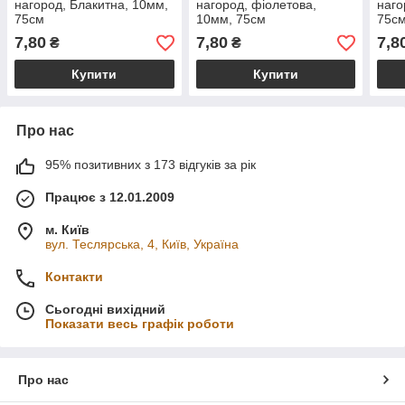
нагород, Блакитна, 10мм,
нагород, фіолетова,
наго
75см
10мм, 75см
75с
7,80
7,80
7,8
₴
₴
Купити
Купити
Про нас
95% позитивних з 173 відгуків за рік
Працює з 12.01.2009
м. Київ
вул. Теслярська, 4, Київ, Україна
Контакти
Сьогодні вихідний
Показати весь графік роботи
Про нас