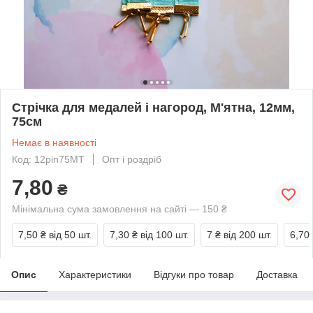
Стрічка для медалей і нагород, М'ятна, 12мм,
75см
Немає в наявності
Код: 12pin75MT
Опт і роздріб
7,80
₴
Мінімальна сума замовлення на сайті — 150 ₴
7,50 ₴
від 50 шт.
7,30 ₴
від 100 шт.
7 ₴
від 200 шт.
6,70
Опис
Характеристики
Відгуки про товар
Доставка