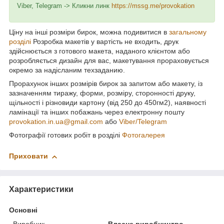
Viber, Telegram -> Кликни линк
https://mssg.me/provokation
Ціну на інші розміри бирок, можна подивитися в
загальному
розділі
Розробка макетів у вартість не входить, друк
здійснюється з готового макета, наданого клієнтом або
розробляється дизайн для вас, макетування прораховується
окремо за надісланим техзаданию.
Прорахунок інших розмірів бирок за запитом або макету, із
зазначенням тиражу, форми, розміру, сторонності друку,
щільності і різновиди картону (від 250 до 450гм2), наявності
ламінації та інших побажань через електронну пошту
provokation.in.ua@gmail.com
або
Viber/Telegram
Фотографії готових робіт в розділі
Фотогалерея
Приховати
Характеристики
Основні
Виробник
Власне виробництво