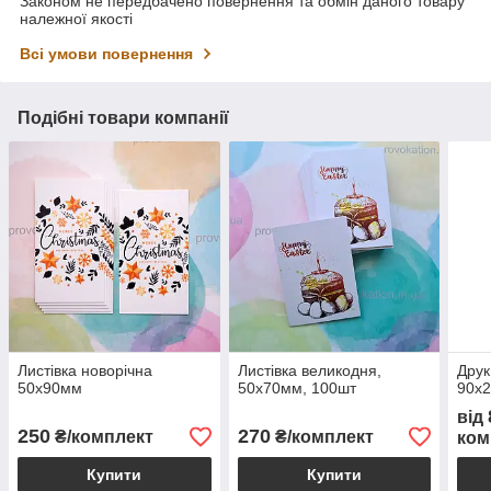
Законом не передбачено повернення та обмін даного товару
належної якості
Всі умови повернення
Подібні товари компанії
Листівка новорічна
Листівка великодня,
Друк
50х90мм
50х70мм, 100шт
90х
від
250
270
₴/комплект
₴/комплект
ком
Купити
Купити