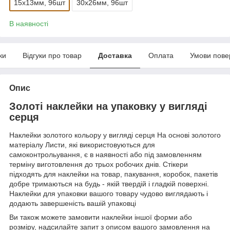
15х13мм, 96шт
30х26мм, 96шт
В наявності
ки
Відгуки про товар
Доставка
Оплата
Умови пове
Опис
Золоті наклейки на упаковку у вигляді
серця
Наклейки золотого кольору у вигляді серця
На основі золотого
матеріалу Листи, які використовуються для
самоконтрольування, є в наявності або під замовленням
терміну виготовлення до трьох робочих днів. Стікери
підходять для наклейки на товар, пакування, коробок, пакетів
добре тримаються на будь - якій твердій і гладкій поверхні.
Наклейки для упаковки вашого товару чудово виглядають і
додають завершеність вашій упаковці
Ви також можете замовити наклейки іншої форми або
розміру, надсилайте запит з описом вашого замовлення на