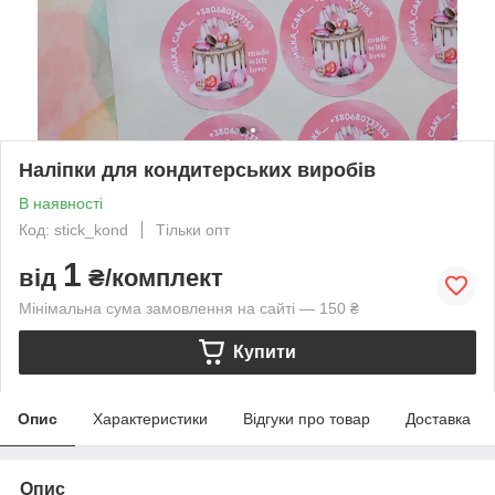
Наліпки для кондитерських виробів
В наявності
Код: stick_kond
Тільки опт
1
від
₴/комплект
Мінімальна сума замовлення на сайті — 150 ₴
Купити
Опис
Характеристики
Відгуки про товар
Доставка
Опис