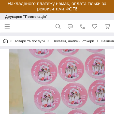
Накладеного платежу немає, оплата тільки за
реквизитами ФОП!
Друкарня "Провокація"
Товари та послуги
Етикетки, наліпки, стікери
Наклейк