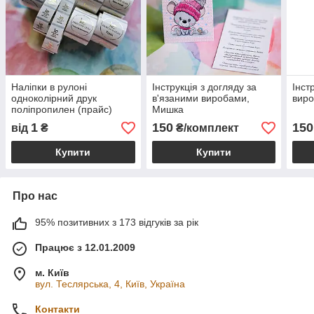
Наліпки в рулоні
Інструкція з догляду за
Інст
одноколірний друк
в'язаними виробами,
вир
поліпропилен (прайс)
Мишка
1
150
150
від
₴
₴/комплект
Купити
Купити
Про нас
95% позитивних з 173 відгуків за рік
Працює з 12.01.2009
м. Київ
вул. Теслярська, 4, Київ, Україна
Контакти