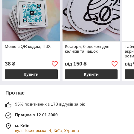
Меню з QR кодом, ПВХ
Костери, бірдекелі для
Табл
келихів та чашок
акри
розм
38
150
₴
від
₴
від
Купити
Купити
Про нас
95% позитивних з 173 відгуків за рік
Працює з 12.01.2009
м. Київ
вул. Теслярська, 4, Київ, Україна