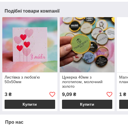
Подібні товари компанії
Листівка з любов'ю
Цукерка 40мм з
Магн
50х50мм
логотипом, молочний
план
золото
3
9,09
1
₴
₴
₴
Купити
Купити
Про нас