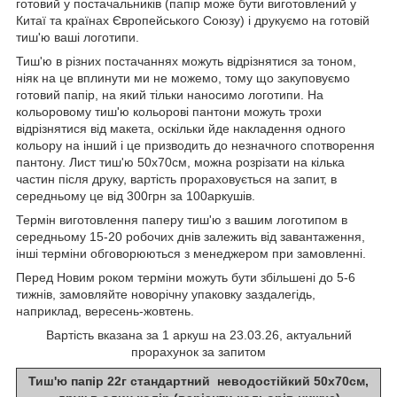
готовий у постачальників (папір може бути виготовлений у
Китаї та країнах Європейського Союзу) і друкуємо на готовій
тиш'ю ваші логотипи.
Тиш'ю в різних постачаннях можуть відрізнятися за тоном,
ніяк на це вплинути ми не можемо, тому що закуповуємо
готовий папір, на який тільки наносимо логотипи. На
кольоровому тиш'ю кольорові пантони можуть трохи
відрізнятися від макета, оскільки йде накладення одного
кольору на інший і це призводить до незначного спотворення
пантону. Лист тиш'ю 50х70см, можна розрізати на кілька
частин після друку, вартість прораховується на запит, в
середньому це від 300грн за 100аркушів.
Термін виготовлення паперу тиш'ю з вашим логотипом в
середньому 15-20 робочих днів залежить від завантаження,
інші терміни обговорюються з менеджером при замовленні.
Перед Новим роком терміни можуть бути збільшені до 5-6
тижнів, замовляйте новорічну упаковку заздалегідь,
наприклад, вересень-жовтень.
Вартість вказана за 1 аркуш на 23.03.26, актуальний
прорахунок за запитом
Тиш'ю папір 22г стандартний
неводостійкий 50х70см,