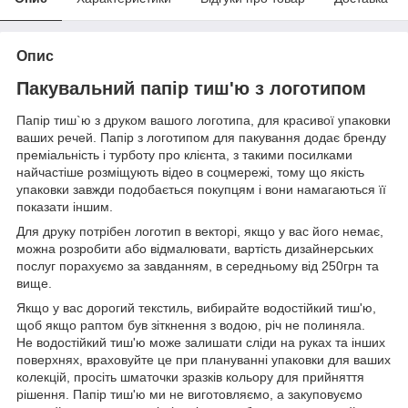
Опис
Пакувальний папір тиш'ю з логотипом
Папір тиш`ю з друком вашого логотипа, для красивої упаковки
ваших речей. Папір з логотипом для пакування додає бренду
преміальність і турботу про клієнта, з такими посилками
найчастіше розміщують відео в соцмережі, тому що якість
упаковки завжди подобається покупцям і вони намагаються її
показати іншим.
Для друку потрібен логотип в векторі, якщо у вас його немає,
можна розробити або відмалювати, вартість дизайнерських
послуг порахуємо за завданням, в середньому від 250грн та
вище.
Якщо у вас дорогий текстиль, вибирайте водостійкий тиш'ю,
щоб якщо раптом був зіткнення з водою, річ не полиняла.
Не водостійкий тиш'ю може залишати сліди на руках та інших
поверхнях, враховуйте це при плануванні упаковки для ваших
колекцій, просіть шматочки зразків кольору для прийняття
рішення. Папір тиш'ю ми не виготовляємо, а закуповуємо