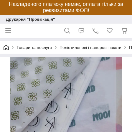
Накладеного платежу немає, оплата тільки за
реквизитами ФОП!
Друкарня "Провокація"
Товари та послуги
Поліетиленові і паперові пакети
П