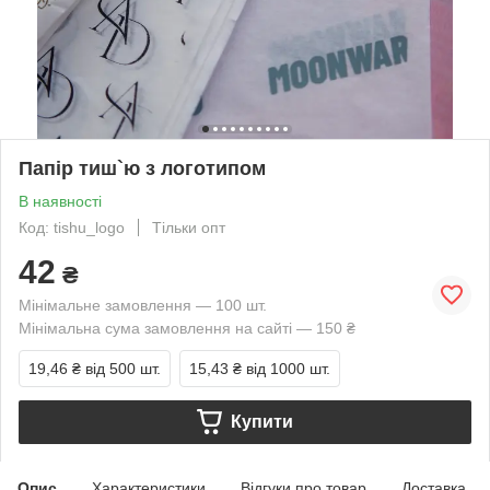
Папір тиш`ю з логотипом
В наявності
Код: tishu_logo
Тільки опт
42
₴
Мінімальне замовлення — 100 шт.
Мінімальна сума замовлення на сайті — 150 ₴
19,46 ₴
від 500 шт.
15,43 ₴
від 1000 шт.
Купити
Опис
Характеристики
Відгуки про товар
Доставка