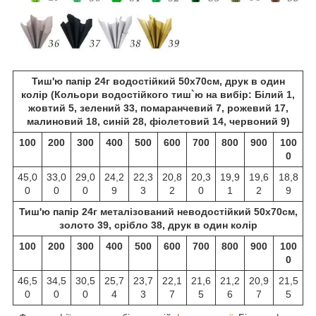
Тиш'ю папір 24г водостійкий 50х70см, друк в один
колір (Кольори водостійкого тиш`ю на вибір: Білий 1,
жовтий 5, зелений 33, помаранчевий 7, рожевий 17,
малиновий 18, синій 28, фіолетовий 14, червоний 9)
100
200
300
400
500
600
700
800
900
100
0
45,0
33,0
29,0
24,2
22,3
20,8
20,3
19,9
19,6
18,8
0
0
0
9
3
2
0
1
2
9
Тиш'ю папір 24г металізований неводостійкий 50х70см,
золото 39, срібло 38, друк в один колір
100
200
300
400
500
600
700
800
900
100
0
46,5
34,5
30,5
25,7
23,7
22,1
21,6
21,2
20,9
21,5
0
0
0
4
3
7
5
6
7
5