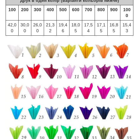
друк в один колір (варіанти кольорів нижче)
100
200
300
400
500
600
700
800
900
100
0
42,0
30,0
26,0
21,3
19,4
18,0
17,5
17,1
16,8
15,4
0
0
0
2
6
5
4
5
5
3