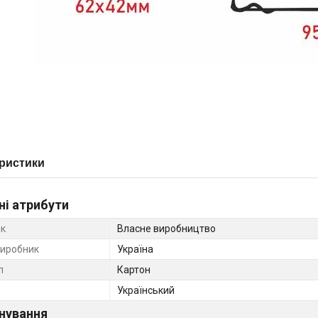
ристики
ні атрибути
к
Власне виробництво
виробник
Україна
л
Картон
Український
нування