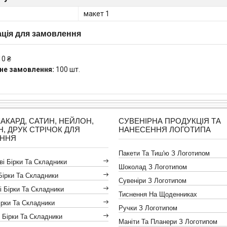
макет 1
ція для замовлення
10 ₴
не замовлення:
100 шт.
ЖАКАРД, САТИН, НЕЙЛОН,
СУВЕНІРНА ПРОДУКЦІЯ ТА
Н, ДРУК СТРІЧОК ДЛЯ
НАНЕСЕННЯ ЛОГОТИПА
АННЯ
Пакети Та Тиш'ю З Логотипом
і Бірки Та Складники
Шоколад З Логотипом
Бірки Та Складники
Сувеніри З Логотипом
і Бірки Та Складники
Тиснення На Щоденниках
ірки Та Складники
Ручки З Логотипом
 Бірки Та Складники
Маніти Та Планери З Логотипом