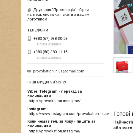
Друкарня "Провокація" - бірки,
наліпки, листівки, пакети з вашим
логотипом
+380 (67) 938-30-58
тільки дзвінки
+380 (50) 380-11-15
тільки дзвінки
provokation.in.ua@gmail.com
ІНШІ ВИДИ ЗВ'ЯЗКУ
Viber, Telegram - перехід за
посиланням
https://provokation.mssg.me/
Instagram
Готові 
https://www.instagram.com/provokation.in.ua/
Коли немає тел. зв'язку - пишіть за
Найчасті
посиланням
або матов
https://provokation.mssg.me/