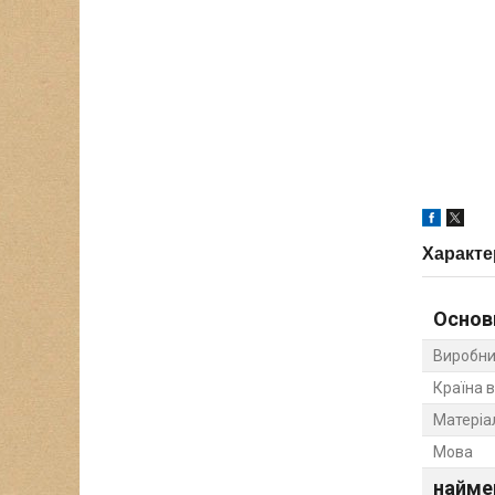
Характе
Основ
Виробни
Країна 
Матеріа
Мова
найме