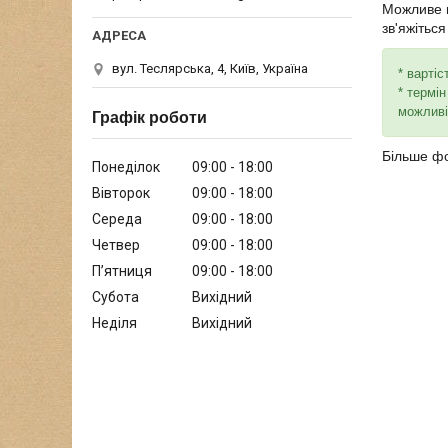
Можливе в
зв'яжітьс
вул. Теслярська, 4, Київ, Україна
* варті
* термі
можливі
Графік роботи
Більше фо
Понеділок
09:00
18:00
Вівторок
09:00
18:00
Середа
09:00
18:00
Четвер
09:00
18:00
Пʼятниця
09:00
18:00
Субота
Вихідний
Неділя
Вихідний