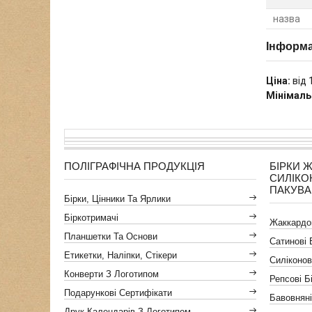
назва
Інформа
Ціна:
від 
Мінімаль
ПОЛІГРАФІЧНА ПРОДУКЦІЯ
БІРКИ 
СИЛІКО
ПАКУВ
Бірки, Цінники Та Ярлики
Біркотримачі
Жаккардов
Планшетки Та Основи
Сатинові 
Етикетки, Наліпки, Стікери
Силіконов
Конверти З Логотипом
Репсові Б
Подарункові Сертифікати
Бавовняні
Друк Календарів З Логотипом