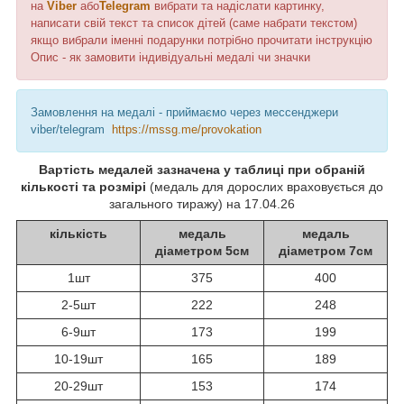
на
Viber
або
Telegram
вибрати та надіслати картинку,
написати свій текст та список дітей (саме набрати текстом)
якщо вибрали іменні подарунки потрібно прочитати інструкцію
Опис - як замовити індивідуальні медалі чи значки
Замовлення на медалі - приймаємо через мессенджери
viber/telegram
https://mssg.me/provokation
Вартість медалей зазначена у таблиці при обраній
кількості та розмірі
(медаль для дорослих враховується до
загального тиражу) на 17.04.26
кількість
медаль
медаль
діаметром 5см
діаметром 7см
1шт
375
400
2-5шт
222
248
6-9шт
173
199
10-19шт
165
189
20-29шт
153
174