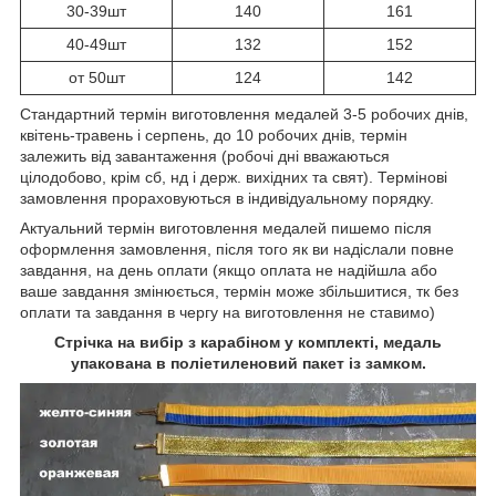
30-39шт
140
161
40-49шт
132
152
от 50шт
124
142
Стандартний термін виготовлення медалей 3-5 робочих днів,
квітень-травень і серпень, до 10 робочих днів, термін
залежить від завантаження (робочі дні вважаються
цілодобово, крім сб, нд і держ. вихідних та свят). Термінові
замовлення прораховуються в індивідуальному порядку.
Актуальний термін виготовлення медалей пишемо після
оформлення замовлення, після того як ви надіслали повне
завдання, на день оплати (якщо оплата не надійшла або
ваше завдання змінюється, термін може збільшитися, тк без
оплати та завдання в чергу на виготовлення не ставимо)
Стрічка на вибір з карабіном у комплекті, медаль
упакована в поліетиленовий пакет із замком.