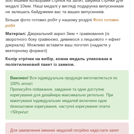
або іншими кольорами стрічок на запит, ширина стрічки для
медалі 10мм. Наші медалі у вигляді подарунка випускникам
не залишать байдужими вас та ваших випускників.
Більше фото готових робіт у нашому розділі
Фото готових
робіт
Матеріал:
Дзеркальний акрил 3мм + гравіювання (із
зворотного боку гравіюємо, дивимося з лицьового = ефект
дзеркала). Можливо вставити ваш логотип (надаєте у
векторному форматі)
Колір стрічки на вибір, кожна медаль упакована в
поліетиленовий пакет із замком.
Важливо!
Вся індивідуальна продукція виготовляється по
100% оплаті
Прописуйте побажання, завдання та одне доступне
коригування для дизайнера максимально ретельно. При
макетуванні індивідуальних медалей включено одне
безкоштовне коригування, наступні коригування платні
+50грн/шт
Для замовлення іменних медалей потрібно надіслати запит