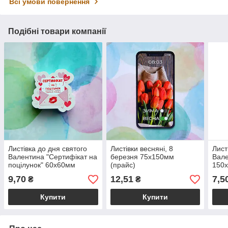
Всі умови повернення
Подібні товари компанії
Листівка до дня святого
Листівки весняні, 8
Лист
Валентина "Сертифікат на
березня 75х150мм
Вале
поцілунок" 60х60мм
(прайс)
150
9,70
12,51
7,5
₴
₴
Купити
Купити