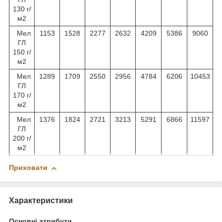
130 г/
м
2
Мел
1153
1528
2277
2632
4209
5386
9060
ГЛ
150 г/
м
2
Мел
1289
1709
2550
2956
4784
6206
10453
ГЛ
170 г/
м
2
Мел
1376
1824
2721
3213
5291
6866
11597
ГЛ
200 г/
м
2
Приховати
Характеристики
Основні атрибути