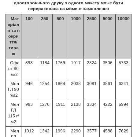
двостороннього друку з одного макету може бути
перерахована на момент замовлення
Мат
100
250
500
1000
2500
5000
10000
еріал
и та п
окри
ття/
тира
ж
Офс
893
1184
1769
1917
2824
3506
5733
ет 80
г/м
2
Мел
946
1254
1864
2038
3081
3861
6341
ГЛ 90
г/м
2
Мел
963
1276
1911
2138
3334
4222
6994
ГЛ
115 г/
м
2
Мел
1012
1342
1996
2290
3577
4588
7629
ГЛ