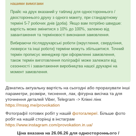
нашими вимогами
Прайс на друк вказаний у таблиці для одностороннього /
двостороннього друку з одного макету, при стандартному
терміні 5-7 робочих днів (доба). Якщо вам потрібно швидше:
вартість може змінитися з 10% до 100%, залежно від
завантаження та терміновості виконання замовлення.
Вибираючи післядрукарські роботи (округлення, свердління,
люверси та інші роботи) терміни можуть збільшитися. Точний
термін прописує менеджер при оформленні замовлення,
також термін виготовлення поліграфії може залежати від
сезонності і завантаження виробництва нашої друкарні на
момент замовлення.
Дізнатись актуальну вартість на сьогодні або прорахувати інші
параметри, розміри, тиснення, лак, фігурна висічка та для
уточнення деталей Viber, Telegram -> Клікні лінк
https://mssg.me/provokation
Фотографії готових робіт у нашій
фотогалереї
. Більше фото
робіт на нашій сторінці в інстаграм
https://www.instagram.com/provokation.in.ua/
Ціна вказана на 26.06.26 для одностороннього /