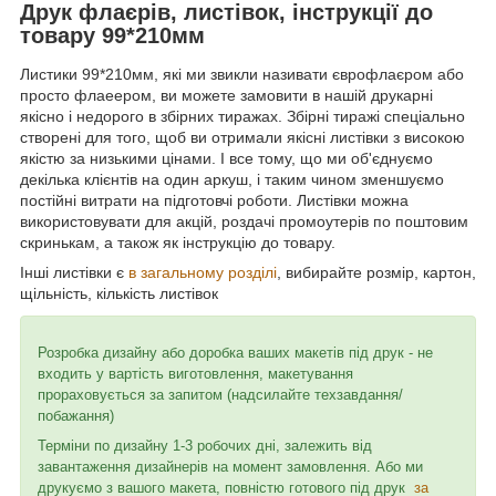
Друк флаєрів, листівок, інструкції до
товару 99*210мм
Листики 99*210мм, які ми звикли називати єврофлаєром або
просто флаеером, ви можете замовити в нашій друкарні
якісно і недорого в збірних тиражах. Збірні тиражі спеціально
створені для того, щоб ви отримали якісні листівки з високою
якістю за низькими цінами. І все тому, що ми об'єднуємо
декілька клієнтів на один аркуш, і таким чином зменшуємо
постійні витрати на підготовчі роботи. Листівки можна
використовувати для акцій, роздачі промоутерів по поштовим
скринькам, а також як інструкцію до товару.
Інші листівки є
в загальному розділі
, вибирайте розмір, картон,
щільність, кількість листівок
Розробка дизайну або доробка ваших макетів під друк - не
входить у вартість виготовлення, макетування
прораховується за запитом (надсилайте техзавдання/
побажання)
Терміни по дизайну 1-3 робочих дні, залежить від
завантаження дизайнерів на момент замовлення. Або ми
друкуємо з вашого макета, повністю готового під друк
за