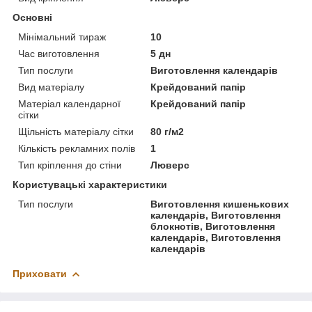
Основні
Мінімальний тираж
10
Час виготовлення
5 дн
Тип послуги
Виготовлення календарів
Вид матеріалу
Крейдований папір
Матеріал календарної
Крейдований папір
сітки
Щільність матеріалу сітки
80 г/м2
Кількість рекламних полів
1
Тип кріплення до стіни
Люверс
Користувацькі характеристики
Тип послуги
Виготовлення кишенькових
календарів, Виготовлення
блокнотів, Виготовлення
календарів, Виготовлення
календарів
Приховати