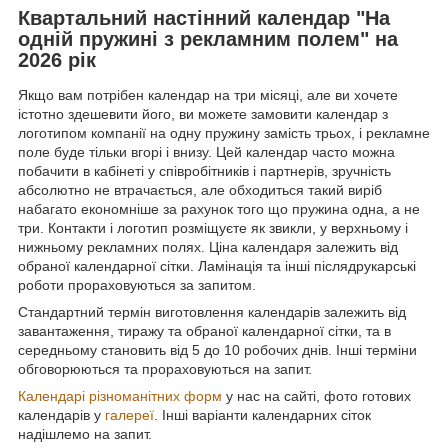
Квартальний настінний календар "На
одній пружині з рекламним полем" на
2026 рік
Якщо вам потрібен календар на три місяці, але ви хочете
істотно здешевити його, ви можете замовити календар з
логотипом компанії на одну пружину замість трьох, і рекламне
поле буде тільки вгорі і внизу. Цей календар часто можна
побачити в кабінеті у співробітників і партнерів, зручність
абсолютно не втрачається, але обходиться такий виріб
набагато економніше за рахунок того що пружина одна, а не
три. Контакти і логотип розміщуєте як звикли, у верхньому і
нижньому рекламних полях. Ціна календаря залежить від
обраної календарної сітки. Ламінація та інші післядрукарські
роботи прораховуються за запитом.
Стандартний термін виготовлення календарів залежить від
завантаження, тиражу та обраної календарної сітки, та в
середньому становить від 5 до 10 робочих днів. Інші терміни
обговорюються та прораховуються на запит.
Календарі різноманітних форм
у нас на сайті, фото готових
календарів у
галереї
. Інші варіанти календарних сіток
надішлемо на запит.