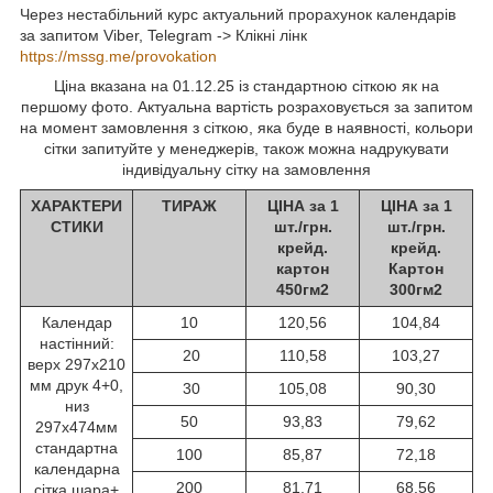
Через нестабільний курс актуальний прорахунок календарів
за запитом Viber, Telegram -> Клікні лінк
https://mssg.me/provokation
Ціна вказана на 01.12.25 із стандартною сіткою як на
першому фото. Актуальна вартість розраховується за запитом
на момент замовлення з сіткою, яка буде в наявності, кольори
сітки запитуйте у менеджерів, також можна надрукувати
індивідуальну сітку на замовлення
ХАРАКТЕРИ
ТИРАЖ
ЦІНА за 1
ЦІНА за 1
СТИКИ
шт./грн.
шт./грн.
крейд.
крейд.
картон
Картон
450гм2
300гм2
Календар
10
120,56
104,84
настінний:
20
110,58
103,27
верх 297х210
мм друк 4+0,
30
105,08
90,30
низ
50
93,83
79,62
297х474мм
стандартна
100
85,87
72,18
календарна
200
81,71
68,56
сітка шара+