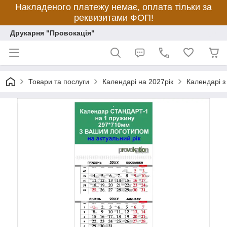
Накладеного платежу немає, оплата тільки за
реквизитами ФОП!
Друкарня "Провокація"
Товари та послуги
Календарі на 2027рік
Календарі з