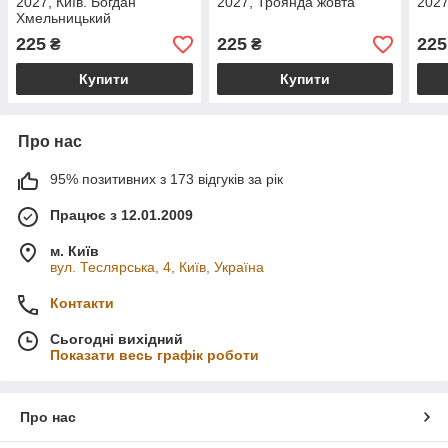
2027, Київ. Богдан
2027, Троянда жовта
2027
Хмельницький
225
225
225
₴
₴
Купити
Купити
Про нас
95% позитивних з 173 відгуків за рік
Працює з 12.01.2009
м. Київ
вул. Теслярська, 4, Київ, Україна
Контакти
Сьогодні вихідний
Показати весь графік роботи
Про нас