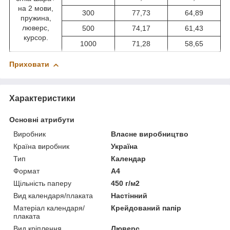
на 2 мови,
300
77,73
64,89
пружина,
люверс,
500
74,17
61,43
курсор.
1000
71,28
58,65
Приховати
Характеристики
Основні атрибути
Виробник
Власне виробництво
Країна виробник
Україна
Тип
Календар
Формат
A4
Щільність паперу
450 г/м2
Вид календаря/плаката
Настінний
Матеріал календаря/
Крейдований папір
плаката
Вид кріплення
Люверс