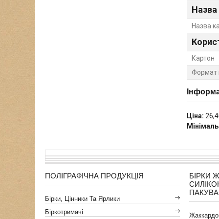
Назва
Назва к
Корис
Картон
Формат 
Інформа
Ціна:
26,4
Мінімаль
ПОЛІГРАФІЧНА ПРОДУКЦІЯ
БІРКИ 
СИЛІКО
ПАКУВ
Бірки, Цінники Та Ярлики
Біркотримачі
Жаккардов