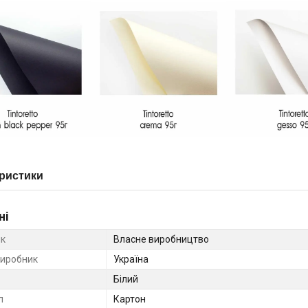
ристики
ні
к
Власне виробництво
виробник
Україна
Білий
л
Картон