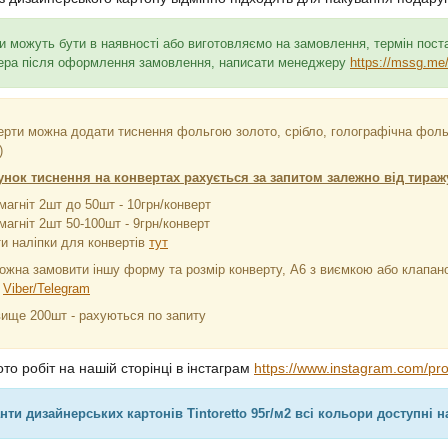
и можуть бути в наявності або виготовляємо на замовлення, термін поста
ра після оформлення замовлення, написати менеджеру
https://mssg.me
ерти можна додати тиснення фольгою золото, срібло, голографічна фольга
)
нок тиснення на конвертах рахується за запитом залежно від тираж
магніт 2шт до 50шт - 10грн/конверт
магніт 2шт 50-100шт - 9грн/конверт
и наліпки для конвертів
тут
ожна замовити іншу форму та розмір конверту, А6 з виємкою або клапан
м
Viber/Telegram
вище 200шт - рахуються по запиту
то робіт на нашій сторінці в інстаграм
https://www.instagram.com/pro
нти дизайнерських картонів
Tintoretto 95г/м2
всі кольори доступні н