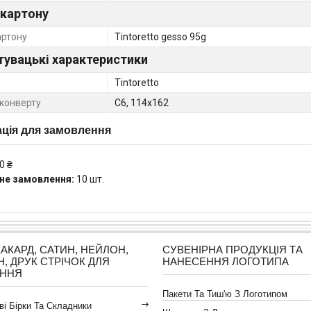
 картону
артону
Tintoretto gesso 95g
тувацькі характеристики
Tintoretto
конверту
C6, 114x162
ція для замовлення
0 ₴
не замовлення:
10 шт.
ЖАКАРД, САТИН, НЕЙЛОН,
СУВЕНІРНА ПРОДУКЦІЯ ТА
Н, ДРУК СТРІЧОК ДЛЯ
НАНЕСЕННЯ ЛОГОТИПА
АННЯ
Пакети Та Тиш'ю З Логотипом
і Бірки Та Складники