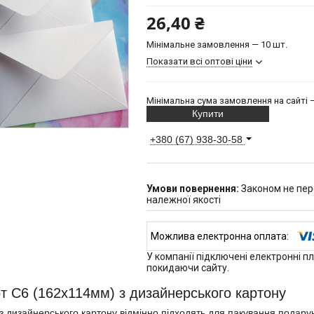
26,40 ₴
Мінімальне замовлення — 10 шт.
Показати всі оптові ціни
Мінімальна сума замовлення на сайті —
Купити
+380 (67) 938-30-58
Законом не пер
належної якості
У компанії підключені електронні п
покидаючи сайту.
т С6 (162х114мм) з дизайнерського картону
з дизайнерського картону відмінно підходять для пакування подару