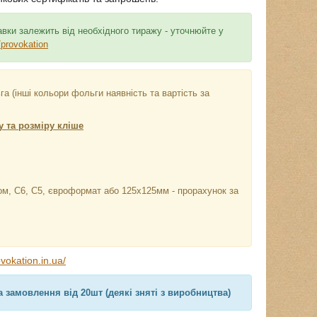
вки залежить від необхідного тиражу - уточнюйте у
/provokation
 (інші кольори фольги наявність та вартість за
у та розміру кліше
ом, С6, С5, євроформат або 125х125мм - прорахунок за
vokation.in.ua/
а замовлення від 20шт (деякі зняті з виробництва)