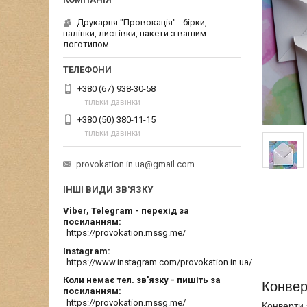
Друкарня "Провокація" - бірки,
наліпки, листівки, пакети з вашим
логотипом
+380 (67) 938-30-58
тільки дзвінки
+380 (50) 380-11-15
тільки дзвінки
provokation.in.ua@gmail.com
ІНШІ ВИДИ ЗВ'ЯЗКУ
Viber, Telegram - перехід за
посиланням
https://provokation.mssg.me/
Instagram
https://www.instagram.com/provokation.in.ua/
Коли немає тел. зв'язку - пишіть за
Конвер
посиланням
https://provokation.mssg.me/
Конверти 