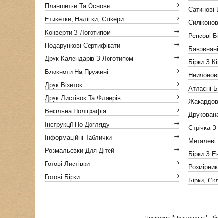
Планшетки Та Основи
Сатинові 
Етикетки, Наліпки, Стікери
Силіконов
Конверти З Логотипом
Репсові Б
Подарункові Сертифікати
Бавовняні
Друк Календарів З Логотипом
Бірки З К
Блокноти На Пружині
Нейлонові
Друк Візиток
Атласні Б
Друк Листівок Та Флаерів
Жакардов
Весільна Поліграфія
Друкован
Інструкції По Догляду
Стрічка З
Інформаційні Таблички
Металеві 
Розмальовки Для Дітей
Бірки З Е
Готові Листівки
Розмірник
Готові Бірки
Бірки, Ск