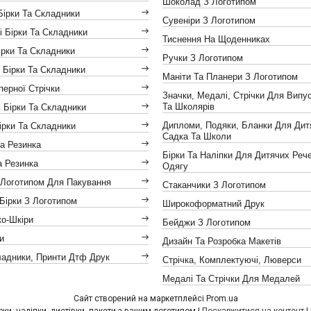
Шоколад З Логотипом
Бірки Та Складники
Сувеніри З Логотипом
і Бірки Та Складники
Тиснення На Щоденниках
ірки Та Складники
Ручки З Логотипом
 Бірки Та Складники
Маніти Та Планери З Логотипом
іперної Стрічки
Значки, Медалі, Стрічки Для Випус
Та Школярів
 Бірки Та Складники
Дипломи, Подяки, Бланки Для Дит
ірки Та Складники
Садка Та Школи
а Резинка
Бірки Та Наліпки Для Дитячих Реч
а Резинка
Одягу
 Логотипом Для Пакування
Стаканчики З Логотипом
Бірки З Логотипом
Широкоформатний Друк
ко-Шкіри
Бейджи З Логотипом
и
Дизайн Та Розробка Макетів
ладники, Принти Дтф Друк
Стрічка, Комплектуючі, Люверси
Медалі Та Стрічки Для Медалей
Сайт створений на маркетплейсі
Prom.ua
Друкарня "Провокація" - бірки, наліпки, листівки, пакети з вашим логотипом |
Поскаржитися на контент
|