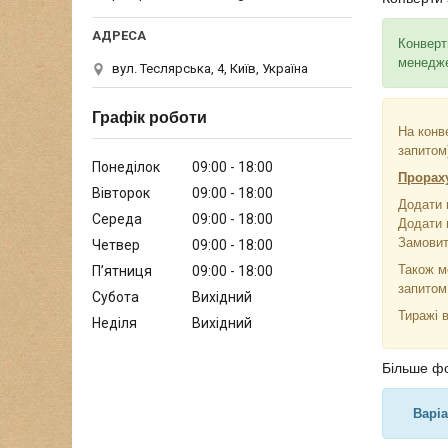
Конверт
менедже
вул. Теслярська, 4, Київ, Україна
Графік роботи
На конв
запитом
Понеділок
09:00
18:00
Прораху
Вівторок
09:00
18:00
Додати 
Середа
09:00
18:00
Додати 
Замовит
Четвер
09:00
18:00
Також м
Пʼятниця
09:00
18:00
запито
Субота
Вихідний
Тиражі 
Неділя
Вихідний
Більше фо
Варіа