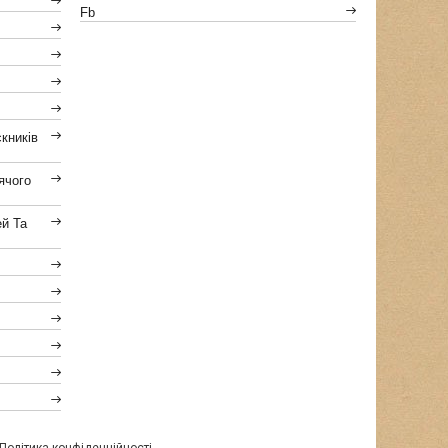
Fb
кників
ячого
ей Та
Політика конфіденційності