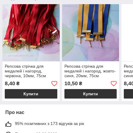
Репсова стрічка для
Репсова стрічка для
Репс
медалей і нагород,
медалей і нагород, жовто-
меда
червона, 10мм, 75см
синя, 20мм, 75см
синя
8,40
10,50
8,4
₴
₴
Купити
Купити
Про нас
95% позитивних з 173 відгуків за рік