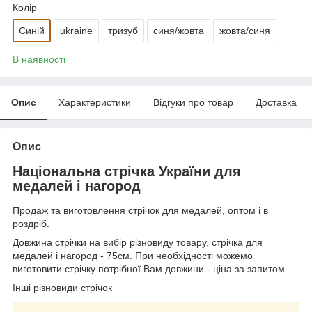
Колір
Синій
ukraine
тризуб
синя/жовта
жовта/синя
В наявності
Опис
Характеристики
Відгуки про товар
Доставка
Опис
Національна стрічка України для
медалей і нагород
Продаж та виготовлення стрічок для медалей, оптом і в
роздріб.
Довжина стрічки на вибір різновиду товару, стрічка для
медалей і нагород - 75см. При необхідності можемо
виготовити стрічку потрібної Вам довжини - ціна за запитом.
Інші різновиди стрічок