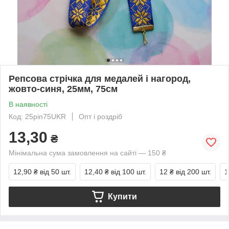
Репсова стрічка для медалей і нагород,
жовто-синя, 25мм, 75см
В наявності
Код: 25pin75UKR
Опт і роздріб
13,30
₴
Мінімальна сума замовлення на сайті — 150 ₴
12,90 ₴
від 50 шт.
12,40 ₴
від 100 шт.
12 ₴
від 200 шт.
1
Купити