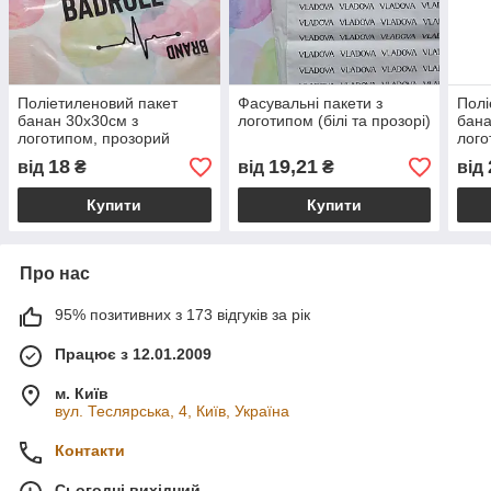
Поліетиленовий пакет
Фасувальні пакети з
Полі
банан 30x30см з
логотипом (білі та прозорі)
бана
логотипом, прозорий
лого
глянець
18
19,21
від
₴
від
₴
від
Купити
Купити
Про нас
95% позитивних з 173 відгуків за рік
Працює з 12.01.2009
м. Київ
вул. Теслярська, 4, Київ, Україна
Контакти
Сьогодні вихідний