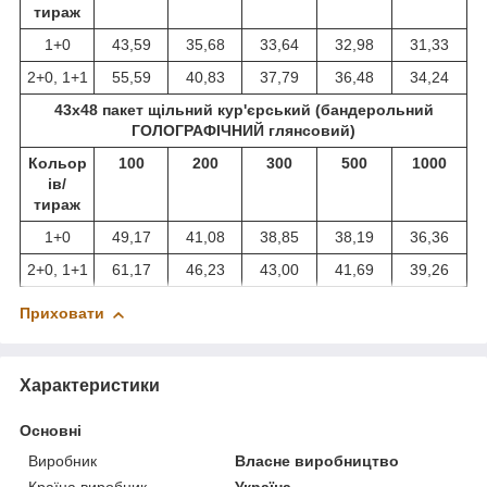
тираж
1+0
43,59
35,68
33,64
32,98
31,33
2+0, 1+1
55,59
40,83
37,79
36,48
34,24
43х48 пакет щільний кур'єрський (бандерольний
ГОЛОГРАФІЧНИЙ глянсовий)
Кольор
100
200
300
500
1000
ів/
тираж
1+0
49,17
41,08
38,85
38,19
36,36
2+0, 1+1
61,17
46,23
43,00
41,69
39,26
Приховати
Характеристики
Основні
Виробник
Власне виробництво
Країна виробник
Україна