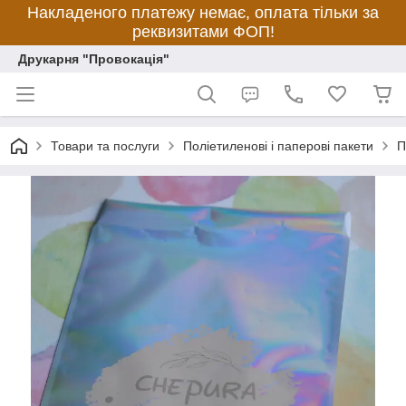
Накладеного платежу немає, оплата тільки за
реквизитами ФОП!
Друкарня "Провокація"
Товари та послуги
Поліетиленові і паперові пакети
П