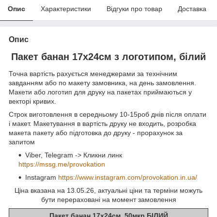
Опис
Характеристики
Відгуки про товар
Доставка
Опис
Пакет банан 17х24см з логотипом, білий
Точна вартість рахується менеджерами за технічним
завданням або по макету замовника, на день замовлення.
Макети або логотип для друку на пакетах приймаються у
векторі кривих.
Строк виготовлення в середньому 10-15роб днів після оплати
і макет. Макетування в вартість друку не входить, розробка
макета пакету або підготовка до друку - прорахунок за
запитом
Viber, Telegram -> Кликни линк
https://mssg.me/provokation
Instagram
https://www.instagram.com/provokation.in.ua/
Ціна вказана на 13.05.26, актуальні ціни та терміни можуть
бути перераховані на момент замовлення
Пакет банан 17х24см, 50мкр БІЛИЙ