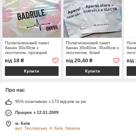
Поліетиленовий пакет
Поліетиленовий пакет
Полі
банан 30x30см з
банан 30x40см, 35х45см з
бана
логотипом, прозорий
логотипом, білий
лого
глянець
18
20,40
від
₴
від
₴
від
Купити
Купити
Про нас
95% позитивних з 173 відгуків за рік
Працює з 12.01.2009
м. Київ
вул. Теслярська, 4, Київ, Україна