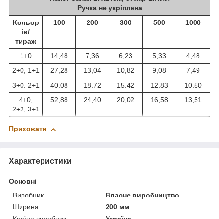
Ручка не укріплена
Кольор
100
200
300
500
1000
ів/
тираж
1+0
14,48
7,36
6,23
5,33
4,48
2+0, 1+1
27,28
13,04
10,82
9,08
7,49
3+0, 2+1
40,08
18,72
15,42
12,83
10,50
4+0,
52,88
24,40
20,02
16,58
13,51
2+2, 3+1
Приховати
Характеристики
Основні
Виробник
Власне виробництво
Ширина
200 мм
Країна виробник
Україна