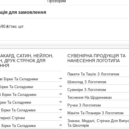
Прозорий
ція для замовлення
690 ₴/тис. шт.
ЖАКАРД, САТИН, НЕЙЛОН,
СУВЕНІРНА ПРОДУКЦІЯ ТА
Н, ДРУК СТРІЧОК ДЛЯ
НАНЕСЕННЯ ЛОГОТИПА
АННЯ
Пакети Та Тиш'ю З Логотипом
і Бірки Та Складники
Шоколад З Логотипом
Бірки Та Складники
Сувеніри З Логотипом
і Бірки Та Складники
Тиснення На Щоденниках
ірки Та Складники
Ручки З Логотипом
 Бірки Та Складники
Маніти Та Планери З Логотипом
іперної Стрічки
Значки, Медалі, Стрічки Для Випус
Та Школярів
 Бірки Та Складники