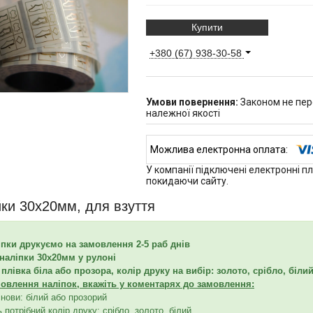
Купити
+380 (67) 938-30-58
Законом не пер
належної якості
У компанії підключені електронні п
покидаючи сайту.
ки 30х20мм, для взуття
іпки друкуємо на замовлення 2-5 раб днів
наліпки 30х20мм у рулоні
плівка біла або прозора, колір друку на вибір: золото, срібло, біли
овлення наліпок, вкажіть у коментарях до замовлення:
снови: білий або прозорий
ь потрібний колір друку: срібло, золото, білий