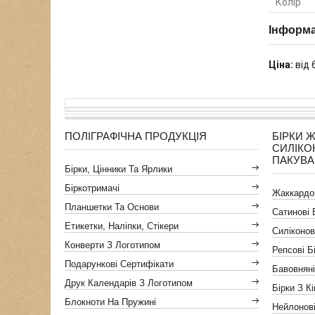
Колір
Інформа
Ціна:
від 
ПОЛІГРАФІЧНА ПРОДУКЦІЯ
БІРКИ 
СИЛІКО
ПАКУВ
Бірки, Цінники Та Ярлики
Біркотримачі
Жаккардов
Планшетки Та Основи
Сатинові 
Етикетки, Наліпки, Стікери
Силіконов
Конверти З Логотипом
Репсові Б
Подарункові Сертифікати
Бавовняні
Друк Календарів З Логотипом
Бірки З К
Блокноти На Пружині
Нейлонові