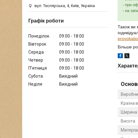
- при о
вул. Теслярська, 4, Київ, Україна
- на зап
Графік роботи
Також ви 
індивідуа
Понеділок
09:00
18:00
provokati
Вівторок
09:00
18:00
Більше ро
Середа
09:00
18:00
Четвер
09:00
18:00
Характе
Пʼятниця
09:00
18:00
Субота
Вихідний
Основ
Неділя
Вихідний
Виробни
Країна 
Ширина
Висота
Матеріа