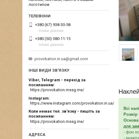
логотипом
+380 (67) 938-30-58
тільки дзвінки
+380 (50) 380-11-15
тільки дзвінки
provokation.in.ua@gmail.com
ІНШІ ВИДИ ЗВ'ЯЗКУ
Viber, Telegram - перехід за
посиланням
https://provokation.mssg.me/
Наклей
Instagram
https://www.instagram.com/provokation.in.ua/
Всі нал
Коли немає тел. зв'язку - пишіть за
Розмір 
посиланням
Основа 
https://provokation.mssg.me/
для зам
- фон о
- вкажіт