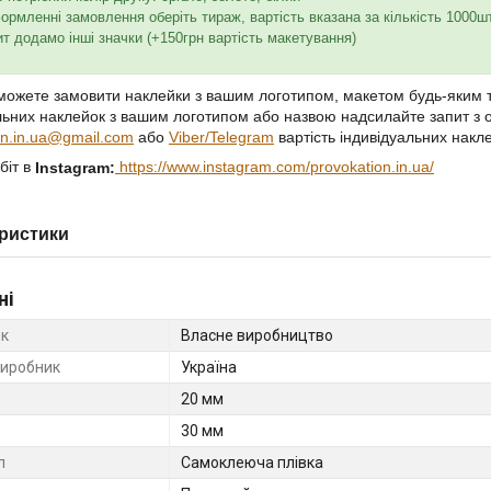
формленні замовлення оберіть тираж, вартість вказана за кількість 1000ш
ит додамо інші значки (+150грн вартість макетування)
можете замовити наклейки з вашим логотипом, макетом будь-яким т
льних наклейок з вашим логотипом або назвою надсилайте запит з
on.in.ua@gmail.com
або
Viber/Telegram
вартість індивідуальних накл
біт в
https://www.instagram.com/provokation.in.ua/
Instagram
ристики
ні
к
Власне виробництво
виробник
Україна
20 мм
30 мм
л
Самоклеюча плівка