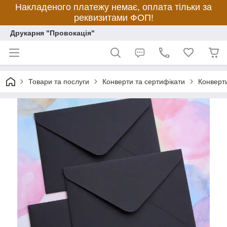
Накладеного платежу немає, оплата тільки за
реквизитами ФОП!
Друкарня "Провокація"
Товари та послуги
Конверти та сертифікати
Конверти