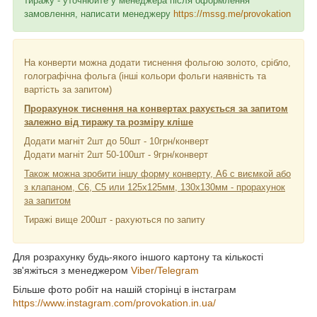
тиражу - уточнюйте у менеджера після оформлення
замовлення, написати менеджеру
https://mssg.me/provokation
На конверти можна додати тиснення фольгою золото, срібло,
голографічна фольга (інші кольори фольги наявність та
вартість за запитом)
Прорахунок тиснення на конвертах рахується за запитом
залежно від тиражу та розміру кліше
Додати магніт 2шт до 50шт - 10грн/конверт
Додати магніт 2шт 50-100шт - 9грн/конверт
Також можна зробити іншу форму конверту, А6 с виємкой або
з клапаном, С6, С5 или 125х125мм, 130х130мм - прорахунок
за запитом
Тиражі вище 200шт - рахуються по запиту
Для розрахунку будь-якого іншого картону та кількості
зв'яжіться з менеджером
Viber/Telegram
Більше фото робіт на нашій сторінці в інстаграм
https://www.instagram.com/provokation.in.ua/