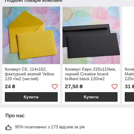
Подібні товари компанії
Конверт C6, 114x162,
Конверт Євро 220х110мм,
Конв
фактурний жовтий Yellow
чорний Creative board
Malm
120 г/м2 (чистий)
brilliant black 120гм2
120г
(чистий)
24
27,50
31
₴
₴
Купити
Купити
Про нас
95% позитивних з 173 відгуків за рік