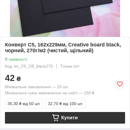
Конверт C5, 162x229мм, Creative board black,
чорний, 270г/м2 (чистий, щільний)
В наявності
Код: kn_C5_CB_black270
Тільки опт
42
₴
Мінімальне замовлення — 20 шт.
Мінімальна сума замовлення на сайті — 150 ₴
35,30 ₴
від 50 шт.
32,70 ₴
від 100 шт.
Купити