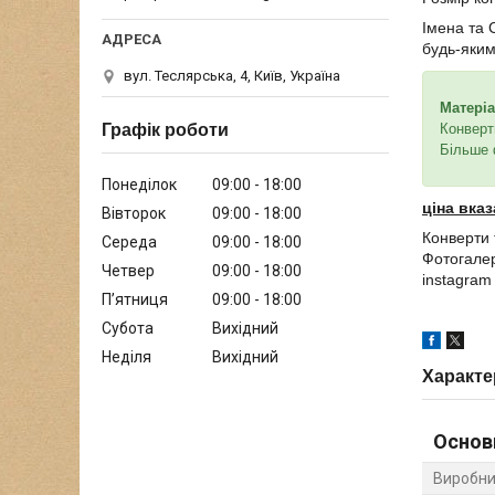
Імена та 
будь-яким
вул. Теслярська, 4, Київ, Україна
Матеріа
Конверт
Графік роботи
Більше 
Понеділок
09:00
18:00
ціна вказ
Вівторок
09:00
18:00
Конверти 
Середа
09:00
18:00
Фотогале
Четвер
09:00
18:00
instagra
Пʼятниця
09:00
18:00
Субота
Вихідний
Неділя
Вихідний
Характе
Основ
Виробни