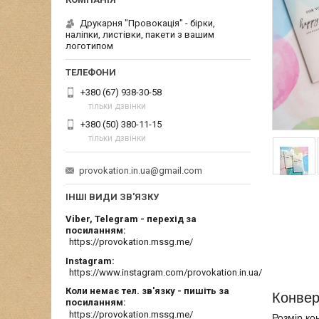
Друкарня "Провокація" - бірки,
наліпки, листівки, пакети з вашим
логотипом
+380 (67) 938-30-58
тільки дзвінки
+380 (50) 380-11-15
тільки дзвінки
provokation.in.ua@gmail.com
ІНШІ ВИДИ ЗВ'ЯЗКУ
Viber, Telegram - перехід за
посиланням
https://provokation.mssg.me/
Instagram
https://www.instagram.com/provokation.in.ua/
Коли немає тел. зв'язку - пишіть за
Конвер
посиланням
https://provokation.mssg.me/
Розмір ко