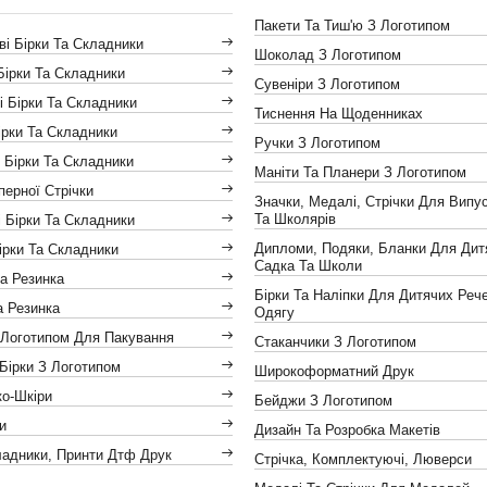
Пакети Та Тиш'ю З Логотипом
і Бірки Та Складники
Шоколад З Логотипом
Бірки Та Складники
Сувеніри З Логотипом
і Бірки Та Складники
Тиснення На Щоденниках
ірки Та Складники
Ручки З Логотипом
 Бірки Та Складники
Маніти Та Планери З Логотипом
іперної Стрічки
Значки, Медалі, Стрічки Для Випус
Та Школярів
 Бірки Та Складники
Дипломи, Подяки, Бланки Для Дит
ірки Та Складники
Садка Та Школи
а Резинка
Бірки Та Наліпки Для Дитячих Реч
а Резинка
Одягу
 Логотипом Для Пакування
Стаканчики З Логотипом
Бірки З Логотипом
Широкоформатний Друк
ко-Шкіри
Бейджи З Логотипом
и
Дизайн Та Розробка Макетів
ладники, Принти Дтф Друк
Стрічка, Комплектуючі, Люверси