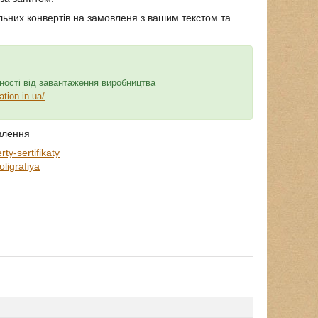
альних конвертів на замовленя з вашим текстом та
ності від завантаження виробництва
tion.in.ua/
влення
ty-sertifikaty
ligrafiya