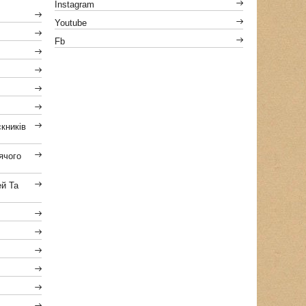
Instagram
Youtube
Fb
кників
ячого
ей Та