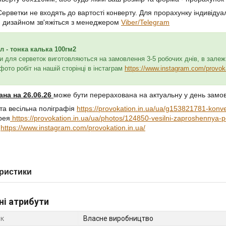
Серветки не входять до вартості конверту. Для прорахунку індивіду
 дизайном зв'яжіться з менеджером
Viber/Telegram
л - тонка калька 100гм2
и для серветок виготовляються на замовлення 3-5 робочих днів, в залеж
фото робіт на нашій сторінці в інстаграм
https://www.instagram.com/provoka
ана на 26.06.26
може бути перерахована на актуальну у день замо
та весільна поліграфія
https://provokation.in.ua/ua/g153821781-konver
рея
https://provokation.in.ua/ua/photos/124850-vesilni-zaproshennya-po
m
https://www.instagram.com/provokation.in.ua/
ристики
ні атрибути
к
Власне виробництво