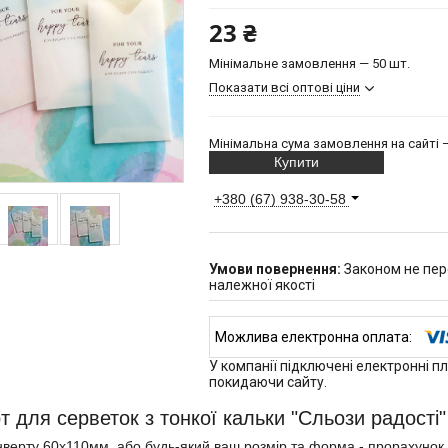
23 ₴
Мінімальне замовлення — 50 шт.
Показати всі оптові ціни
Мінімальна сума замовлення на сайті —
Купити
+380 (67) 938-30-58
Законом не пер
належної якості
У компанії підключені електронні п
покидаючи сайту.
т для серветок з тонкої кальки "Сльози радості"
нверту 60х110мм, або будь-який ваш розмір та форма - прорахунок 