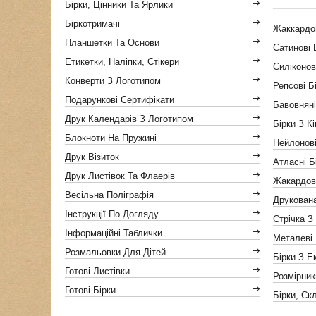
Бірки, Цінники Та Ярлики
Біркотримачі
Жаккардов
Планшетки Та Основи
Сатинові 
Етикетки, Наліпки, Стікери
Силіконов
Конверти З Логотипом
Репсові Б
Подарункові Сертифікати
Бавовняні
Друк Календарів З Логотипом
Бірки З К
Блокноти На Пружині
Нейлонові
Друк Візиток
Атласні Б
Друк Листівок Та Флаерів
Жакардов
Весільна Поліграфія
Друкован
Інструкції По Догляду
Стрічка З
Інформаційні Таблички
Металеві 
Розмальовки Для Дітей
Бірки З Е
Готові Листівки
Розмірник
Готові Бірки
Бірки, Ск