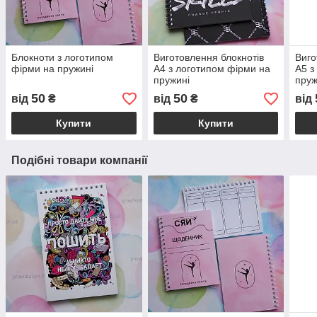
Блокноти з логотипом
Виготовлення блокнотів
Виго
фірми на пружині
А4 з логотипом фірми на
А5 з
пружині
пруж
50
50
від
₴
від
₴
від
Купити
Купити
Подібні товари компанії