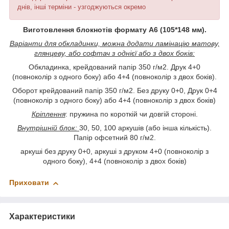
днів, інші терміни - узгоджуються окремо
Виготовлення блокнотів формату А6 (105*148 мм).
Варіанти для обкладинки, можна додати ламінацію матову,
глянцеву, або софтач з однієї або з двох боків:
Обкладинка, крейдований папір 350 г/м2. Друк 4+0
(повноколір з одного боку) або 4+4 (повноколір з двох боків).
Оборот крейдований папір 350 г/м2. Без друку 0+0, Друк 0+4
(повноколір з одного боку) або 4+4 (повноколір з двох боків)
Кріплення
: пружина по короткій чи довгій стороні.
Внутрішній блок:
30, 50, 100 аркушів (або інша кількість).
Папір офсетний 80 г/м2.
аркуші без друку 0+0, аркуші з друком 4+0 (повноколір з
одного боку), 4+4 (повноколір з двох боків)
Приховати
Характеристики