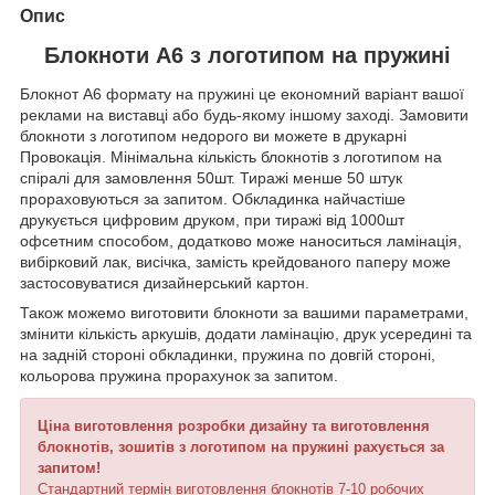
Опис
Блокноти А6 з логотипом на пружині
Блокнот А6 формату на пружині це економний варіант вашої
реклами на виставці або будь-якому іншому заході. Замовити
блокноти з логотипом недорого ви можете в друкарні
Провокація. Мінімальна кількість блокнотів з логотипом на
спіралі для замовлення 50шт. Тиражі менше 50 штук
прораховуються за запитом. Обкладинка найчастіше
друкується цифровим друком, при тиражі від 1000шт
офсетним способом, додатково може наноситься ламінація,
вибірковий лак, висічка, замість крейдованого паперу може
застосовуватися дизайнерський картон.
Також можемо виготовити блокноти за вашими параметрами,
змінити кількість аркушів, додати ламінацію, друк усередині та
на задній стороні обкладинки, пружина по довгій стороні,
кольорова пружина прорахунок за запитом.
Ціна виготовлення розробки дизайну та виготовлення
блокнотів, зошитів з логотипом на пружині рахується за
запитом!
Стандартний термін виготовлення блокнотів 7-10 робочих