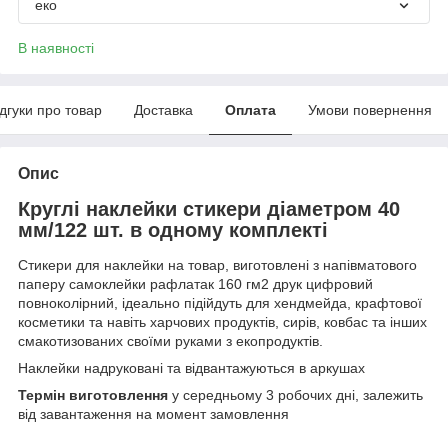
еко
В наявності
ідгуки про товар
Доставка
Оплата
Умови повернення
Опис
Круглі наклейки стикери діаметром 40
мм/122 шт. в одному комплекті
Стикери для наклейки на товар, виготовлені з напівматового
паперу самоклейки рафлатак 160 гм2 друк цифровий
повноколірний, ідеально підійдуть для хендмейда, крафтової
косметики та навіть харчових продуктів, сирів, ковбас та інших
смакотизованих своїми руками з екопродуктів.
Наклейки надруковані та відвантажуються в аркушах
Термін виготовлення
у середньому 3 робочих дні, залежить
від завантаження на момент замовлення