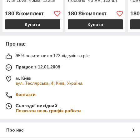
"With Love" 40мм, 122шт
любов'ю" 40 мм, 122 шт.
40м
180
180
180
₴/комплект
₴/комплект
Купити
Купити
Про нас
95% позитивних з 173 відгуків за рік
Працює з 12.01.2009
м. Київ
вул. Теслярська, 4, Київ, Україна
Контакти
Сьогодні вихідний
Показати весь графік роботи
Про нас