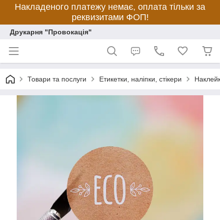
Накладеного платежу немає, оплата тільки за
реквизитами ФОП!
Друкарня "Провокація"
Товари та послуги
Етикетки, наліпки, стікери
Наклейк