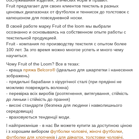
обслуживания изделия, этических норм и правил.
Fruit предлагает для своих клиентов текстиль в разных
ценовых диапазонах от футболок и теннисок до толстовок с
капюшоном для повседневной носки.
В своей работе марку Fruit of the loom мы выбрали
осознанно и основываясь на собственном опыте работы с
текстильной продукцией.
Fruit - компания по производству текстиля с опытом более
100 лет. За это время можно многое успеть и много чему
научиться.
Чому Fruit of the Loom? Все в тезах:
- краща
пряжа Belcoro®
(ідеально для шкарпетки і нанесення
зображень)
- прядильні барабани з хірургічної сталі (при прядінні не
можливо повреждить волокна)
- перевірка всіх виробів (розтягнення, витягування, стійкість
до линьки і стійкість до прання)
- високі стандарти (безпека для людини і навколишнього
середовища)
- враховуються тенденції моди.
І найприємніше - в нас Ви можете купити за доступною ціною
і з хорошим вибором
футболки чоловічі
,
жіночі футболки
,
футболки для хлопчиків
і
для дівчаток
,
толстовки чоловічі
,