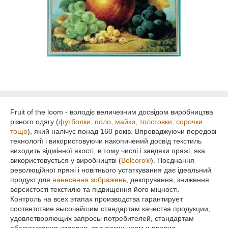
Fruit of the loom - володіє величезним досвідом виробництва
різного одягу (
футболки, поло, майки, толстовки, сорочки
тощо
), який налічує понад 160 років. Впроваджуючи передові
технології і використовуючи накопичений досвід текстиль
виходить відмінної якості, в тому числі і завдяки пряжі, яка
використовується у виробництві (
Belcoro®
). Поєднання
революційної пряжі і новітнього устаткування дає ідеальний
продукт для
нанесення зображень
, декорування, зниження
ворсистості текстилю та підвищення його міцності.
Контроль на всех этапах производства гарантирует
соответствие высочайшим стандартам качества продукции,
удовлетворяющих запросы потребителей, стандартам