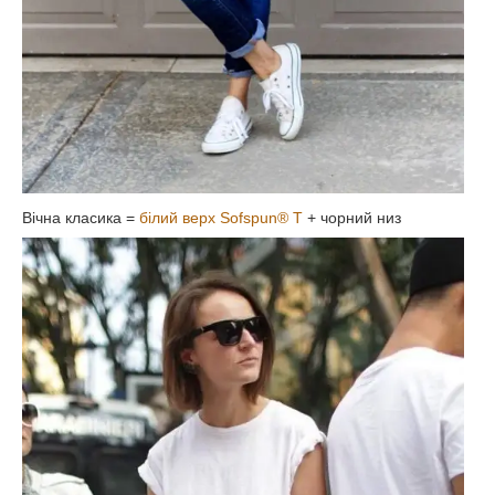
Вічна класика =
білий верх
Sofspun® T
+ чорний низ