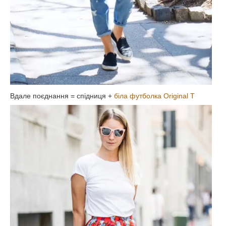
Вдале поєднання = спідниця +
біла футболка
Original T