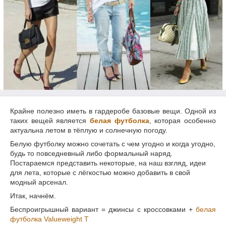
Крайне полезно иметь в гардеробе базовые вещи. Одной из
таких вещей является
белая футболка
, которая
особенно
актуальна летом в тёплую и солнечную погоду.
Белую футболку можно сочетать с чем угодно и когда угодно,
будь то повседневный либо формальный наряд.
Постараемся представить некоторые, на наш взгляд, идеи
для лета, которые с лёгкостью можно добавить в свой
модный арсенал.
Итак, начнём.
Беспроигрышный вариант = джинсы с кроссовками +
белая
футболка
Valueweight T