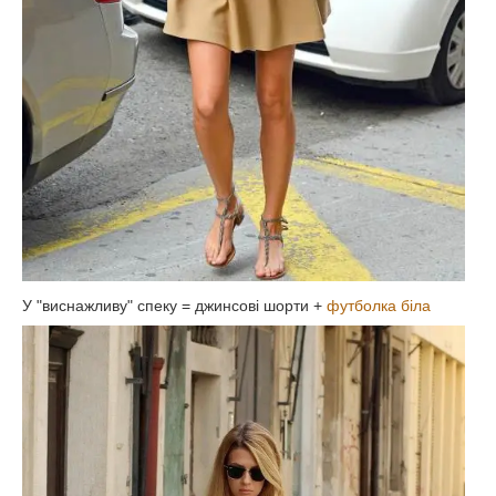
У "виснажливу" спеку = джинсові шорти +
футболка біла