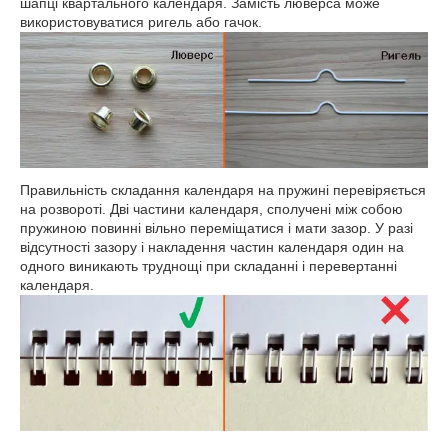
шапці квартального календаря. Замість люверса може
використовуватися ригель або гачок.
Правильність складання календаря на пружині перевіряється
на розвороті. Дві частини календаря, сполучені між собою
пружиною повинні вільно переміщатися і мати зазор. У разі
відсутності зазору і накладення частин календаря один на
одного виникають труднощі при складанні і перевертанні
календаря.