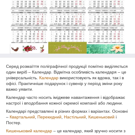
Серед розмаїття поліграфічної продукції помітно виділяється
один виріб – Календар. Відмітна особливість календаря – це
універсальність.
Календар
використовують як вдома, так і в
офісі. Практичніше подарунок і сувенір у період зміни року
важко уявити.
Календар часто носить іміджеве навантаження і відображає
настрої і вподобання кожної окремої компанії або людини.
Календарі представлені в різних формах і варіантах. Основні
–
Квартальний
,
Перекидний
,
Настільний
,
Кишеньковий
і
Постер.
Кишеньковий календар
– це календар, який зручно носити з