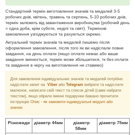
Стандартний термін виготовлення значків та медалей 3-5
робочих днів, квітень, травень та серпень, 5-10 робочих днів,
термін залежить від завантаження виробництва (робочий день
= одна доба, крім суботи, неділі та свят). Термінові
замовлення узгоджуються та рахуються окремо.
Актуальний термін значків та медалей пишемо після
оформлення замовлення, після того як ви надіслали повне
завдання, на день оплати (якщо оплати немає або ваше
завдання змінюється, термін може збільшитися, тк без оплати
та завдання в чергу на виготовлення не ставимо)
Для замовлення індивідуальних значків та медалей потрібно
надіслати запит на
Viber
або
Telegram
вибрати та надіслати
малюнок, написати свій текст та список дітей (саме набрати
текстом), якщо обрали іменні подарунки бажано прочитати
інструкцію
Опис - як замовити індивідуальні медалі або
значки
Різновиди
діаметр 44мм
діаметр
діаметр 75мм
58мм