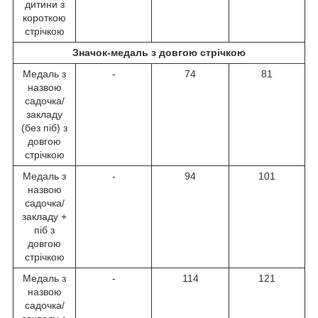
дитини з
короткою
стрічкою
Значок-медаль з довгою стрічкою
Медаль з
-
74
81
назвою
садочка/
закладу
(без піб) з
довгою
стрічкою
Медаль з
-
94
101
назвою
садочка/
закладу +
піб з
довгою
стрічкою
Медаль з
-
114
121
назвою
садочка/