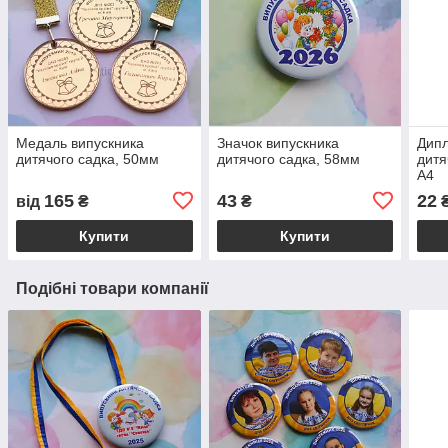
Медаль випускника
Значок випускника
Дипл
дитячого садка, 50мм
дитячого садка, 58мм
дитя
А4
165
43
22
від
₴
₴
Купити
Купити
Подібні товари компанії