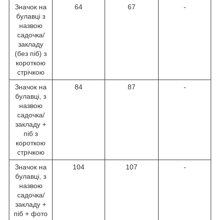
Значок на
64
67
-
булавці з
назвою
садочка/
закладу
(без піб) з
короткою
стрічкою
Значок на
84
87
-
булавці, з
назвою
садочка/
закладу +
піб з
короткою
стрічкою
Значок на
104
107
-
булавці, з
назвою
садочка/
закладу +
піб + фото