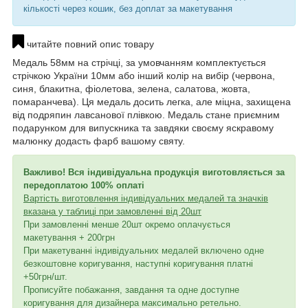
кількості через кошик, без доплат за макетування
читайте повний опис товару
Медаль 58мм на стрічці, за умовчанням комплектується
стрічкою України 10мм або інший колір на вибір (червона,
синя, блакитна, фіолетова, зелена, салатова, жовта,
помаранчева). Ця медаль досить легка, але міцна, захищена
від подряпин лавсанової плівкою. Медаль стане приємним
подарунком для випускника та завдяки своєму яскравому
малюнку додасть фарб вашому святу.
Важливо! Вся індивідуальна продукція виготовляється за
передоплатою 100% оплаті
Вартість виготовлення індивідуальних медалей та значків
вказана у таблиці при замовленні від 20шт
При замовленні менше 20шт окремо оплачується
макетування + 200грн
При макетуванні індивідуальних медалей включено одне
безкоштовне коригування, наступні коригування платні
+50грн/шт.
Прописуйте побажання, завдання та одне доступне
коригування для дизайнера максимально ретельно.