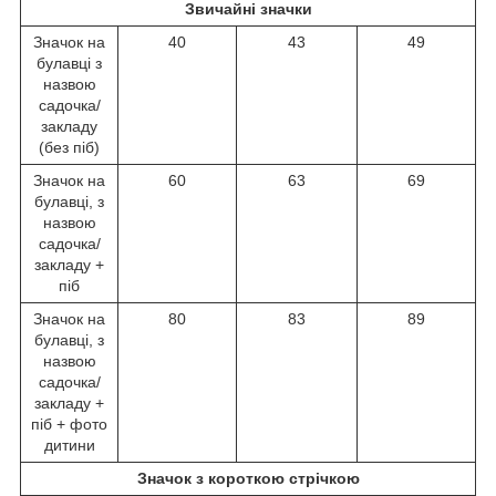
Звичайні значки
Значок на
40
43
49
булавці з
назвою
садочка/
закладу
(без піб)
Значок на
60
63
69
булавці, з
назвою
садочка/
закладу +
піб
Значок на
80
83
89
булавці, з
назвою
садочка/
закладу +
піб + фото
дитини
Значок з короткою стрічкою