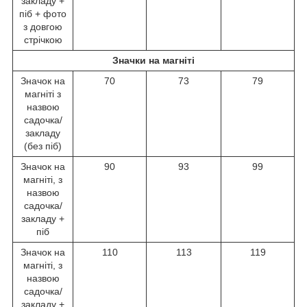
закладу +
піб + фото
з довгою
стрічкою
Значки на магніті
Значок на
70
73
79
магніті з
назвою
садочка/
закладу
(без піб)
Значок на
90
93
99
магніті, з
назвою
садочка/
закладу +
піб
Значок на
110
113
119
магніті, з
назвою
садочка/
закладу +