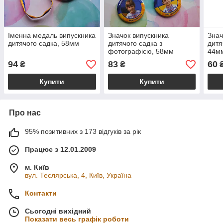
Іменна медаль випускника
Значок випускника
Знач
дитячого садка, 58мм
дитячого садка з
дитя
фотографією, 58мм
44м
94
83
60
₴
₴
Купити
Купити
Про нас
95% позитивних з 173 відгуків за рік
Працює з 12.01.2009
м. Київ
вул. Теслярська, 4, Київ, Україна
Контакти
Сьогодні вихідний
Показати весь графік роботи