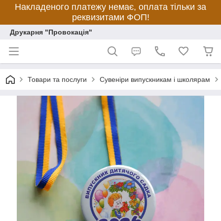
Накладеного платежу немає, оплата тільки за
реквизитами ФОП!
Друкарня "Провокація"
Товари та послуги
Сувеніри випускникам і школярам