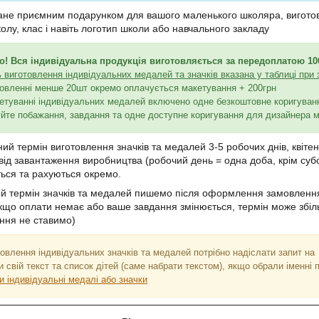
ане приємним подарунком для вашого маленького школяра, виготовля
олу, клас і навіть логотип школи або навчального закладу
! Вся індивідуальна продукція виготовляється за передоплатою 10
ь виготовлення індивідуальних медалей та значків вказана у таблиці при 
овленні менше 20шт окремо оплачується макетування + 200грн
етуванні індивідуальних медалей включено одне безкоштовне коригування
йте побажання, завдання та одне доступне коригування для дизайнера 
ий термін виготовлення значків та медалей 3-5 робочих днів, квітен
від завантаження виробництва (робочий день = одна доба, крім субот
ься та рахуються окремо.
й термін значків та медалей пишемо після оформлення замовлення, 
кщо оплати немає або ваше завдання змінюється, термін може збіль
ння не ставимо)
овлення індивідуальних значків та медалей потрібно надіслати запит н
и свій текст та список дітей (саме набрати текстом), якщо обрали іменні
и індивідуальні медалі або значки