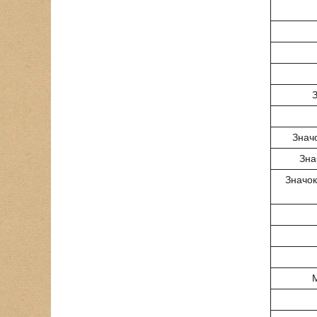
З
Значо
Зна
Значок
М