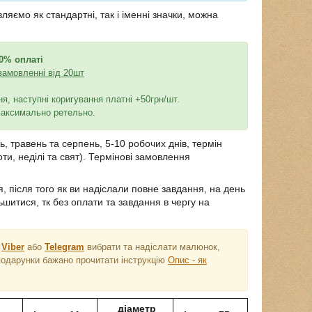
ємо як стандартні, так і іменні значки, можна
0% оплаті
замовленні від 20шт
, наступні коригування платні +50грн/шт.
максимально ретельно.
ь, травень та серпень, 5-10 робочих днів, термін
и, неділі та свят). Термінові замовлення
після того як ви надіслали повне завдання, на день
шитися, тк без оплати та завдання в чергу на
а
Viber
або
Telegram
вибрати та надіслати малюнок,
 подарунки бажано прочитати інструкцію
Опис - як
діаметр