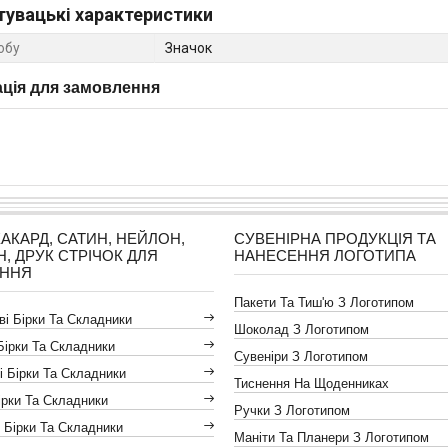
тувацькі характеристики
обу
Значок
ція для замовлення
ЖАКАРД, САТИН, НЕЙЛОН,
СУВЕНІРНА ПРОДУКЦІЯ ТА
Н, ДРУК СТРІЧОК ДЛЯ
НАНЕСЕННЯ ЛОГОТИПА
АННЯ
Пакети Та Тиш'ю З Логотипом
і Бірки Та Складники
Шоколад З Логотипом
Бірки Та Складники
Сувеніри З Логотипом
і Бірки Та Складники
Тиснення На Щоденниках
ірки Та Складники
Ручки З Логотипом
 Бірки Та Складники
Маніти Та Планери З Логотипом