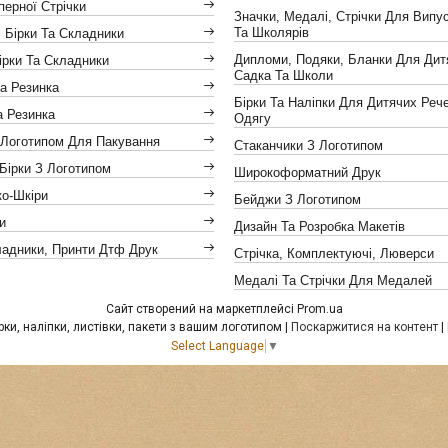
іперної Стрічки
Значки, Медалі, Стрічки Для Випус
Та Школярів
 Бірки Та Складники
Дипломи, Подяки, Бланки Для Дит
ірки Та Складники
Садка Та Школи
а Резинка
Бірки Та Наліпки Для Дитячих Реч
а Резинка
Одягу
 Логотипом Для Пакування
Стаканчики З Логотипом
Бірки З Логотипом
Широкоформатний Друк
ко-Шкіри
Бейджи З Логотипом
и
Дизайн Та Розробка Макетів
ладники, Принти Дтф Друк
Стрічка, Комплектуючі, Люверси
Медалі Та Стрічки Для Медалей
Сайт створений на маркетплейсі
Prom.ua
Друкарня "Провокація" - бірки, наліпки, листівки, пакети з вашим логотипом |
Поскаржитися на контент
|
Select Language
▼