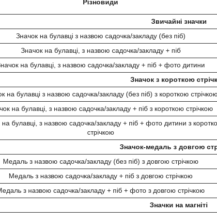
Різновиди
Звичайні значки
Значок на булавці з назвою садочка/закладу (без піб)
Значок на булавці, з назвою садочка/закладу + піб
начок на булавці, з назвою садочка/закладу + піб + фото дитини
Значок з короткою стріч
к на булавці з назвою садочка/закладу (без піб) з короткою стрічко
чок на булавці, з назвою садочка/закладу + піб з короткою стрічкою
 на булавці, з назвою садочка/закладу + піб + фото дитини з коротк
стрічкою
Значок-медаль з довгою ст
Медаль з назвою садочка/закладу (без піб) з довгою стрічкою
Медаль з назвою садочка/закладу + піб з довгою стрічкою
едаль з назвою садочка/закладу + піб + фото з довгою стрічкою
Значки на магніті