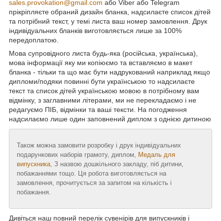
sales.provokation@gmail.com
або Viber або Telegram
прікріпляєте обраний дизайн бланка, надсилаєте список дітей
та потрібний текст, у темі листа ваш номер замовлення. Друк
індивідуальних бланків виготовляється лише за 100%
передоплатою.
Мова супровідного листа будь-яка (російська, українська),
мова інформації яку ми копіюємо та вставляємо в макет
бланка - тільки та що має бути надрукований наприклад якщо
дипломи/подяки повинні бути українською то надсилаєте
текст та список дітей українською мовою в потрібному вам
відмінку, з заглавними літерами, ми не перекладаємо і не
редагуємо ПІБ, відмінки та ваші тексти. На погодження
надсилаємо лише один заповнений диплом з однією дитиною
Також можна замовити розробку і друк індивідуальних
подарункових наборів грамоту, диплом,
Медаль для
випускника
, З назвою дошкільного закладу, піб дитини,
побажаннями тощо. Ця робота виготовляється на
замовлення, прочитується за запитом на кількість і
побажання.
Дивіться наш повний перелік сувенірів для випускників і