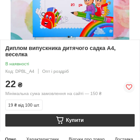
Диплом випускника дитячого садка A4,
веселка
В наявності
Код: DPBL_A4
Опт і роздріб
22
₴
Мінімальна сума замовлення на сайті — 150 ₴
19 ₴
від 100 шт.
Купити
Опис
Характеристики
Відгуки про товар
Доставка