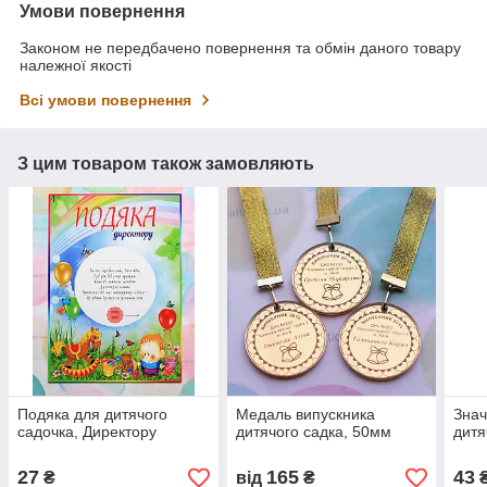
Умови повернення
Законом не передбачено повернення та обмін даного товару
належної якості
Всі умови повернення
З цим товаром також замовляють
Подяка для дитячого
Медаль випускника
Знач
садочка, Директору
дитячого садка, 50мм
дитя
27
165
43
₴
від
₴