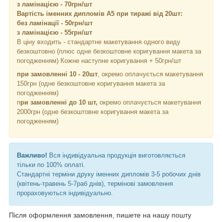
з ламінацією - 70грн/шт
Вартість іменних дипломів А5 при тиражі від 20шт:
без ламінації - 50грн/шт
з ламінацією - 55грн/шт
В ціну входить - стандартне макетування одного виду
безкоштовно (плюс одне безкоштовне коригування макета за
погодженням) Кожне наступне коригування + 50грн/шт
при замовленні 10 - 20шт
, окремо оплачується макетування
150грн (одне безкоштовне коригування макета за
погодженням)
п
ри замовленні до 10 шт,
окремо оплачується макетування
2000грн (одне безкоштовне коригування макета за
погодженням)
Важливо!
Вся індивідуальна продукція виготовляється
тільки по 100% оплаті.
Стандартні терміни друку іменних дипломів 3-5 робочих днів
(квітень-травень 5-7раб днів), термінові замовлення
прораховуються індивідуально.
Після оформлення замовлення, пишете на нашу пошту