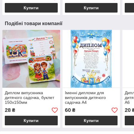
Купити
Купити
Подібні товари компанії
Диплом випускника
Іменні дипломи для
Дипл
дитячого садочка, буклет
випускників дитячого
дитя
150х150мм
садочка А4
А6
28
60
20
₴
₴
Купити
Купити