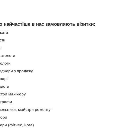
о найчастіше в нас замовляють візитки:
кати
сти
і
атологи
ологи
джери з продажу
карі
жисти
три манікюру
ографи
вельники, майстри ремонту
тори
ери (фітнес, йога)