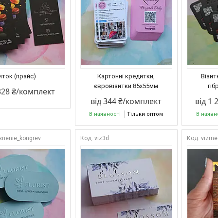
иток (прайс)
Картонні кредитки,
Візит
євровізитки 85x55мм
гіб
328 ₴/комплект
від 344 ₴/комплект
від 1 
В наявності
Тільки оптом
В наявн
isnenie_kongrev
viz3d
vizme