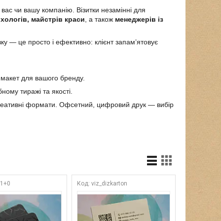
 вас чи вашу компанію. Візитки незамінні для
ихологів, майстрів краси
, а також
менеджерів із
ку — це просто і ефективно: клієнт запам’ятовує
 макет для вашого бренду.
ному тиражі та якості.
 креативні формати. Офсетний, цифровий друк — вибір
r1+0
viz_dizkarton