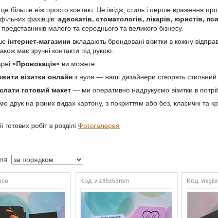
 це більше ніж просто контакт. Це імідж, стиль і перше враження про
фільних фахівців:
адвокатів, стоматологів, лікарів, юристів, пс
, представників малого та середнього та великого бізнесу.
іше
інтернет-магазини
вкладають брендовані візитки в кожну відправ
також має зручні контакти під рукою.
арні
«Провокація»
ви можете:
вити візитки онлайн
з нуля — наші дизайнери створять стильний
слати готовий макет
— ми оперативно надрукуємо візитки в потріб
о друк на різних видах картону, з покриттям або без, класичні та
ї готових робіт в розділі
Фотогалерея
rice
viz85х55mm
vixgib