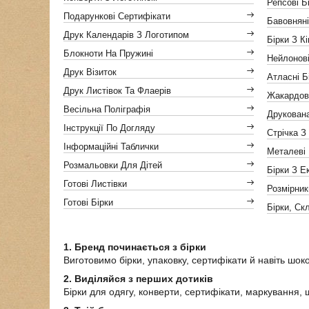
Репсові Б
Подарункові Сертифікати
Бавовняні
Друк Календарів З Логотипом
Бірки З К
Блокноти На Пружині
Нейлонові
Друк Візиток
Атласні Б
Друк Листівок Та Флаерів
Жакардов
Весільна Поліграфія
Друкован
Інструкції По Догляду
Стрічка З
Інформаційні Таблички
Металеві 
Розмальовки Для Дітей
Бірки З Е
Готові Листівки
Розмірник
Готові Бірки
Бірки, Ск
1. Бренд починається з бірки
Виготовимо бірки, упаковку, сертифікати й навіть шоко
2.
Виділяйся з перших дотиків
Бірки для одягу, конверти, сертифікати, маркування, 