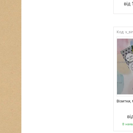
від 
v_si
Візитки,
ві
В наяв