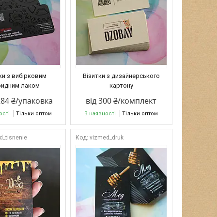
ки з вибірковим
Візитки з дизайнерського
ридним лаком
картону
284 ₴/упаковка
від 300 ₴/комплект
ості
Тільки оптом
В наявності
Тільки оптом
d_tisnenie
vizmed_druk