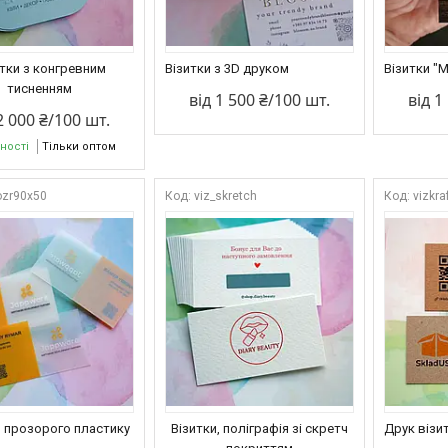
итки з конгревним
Візитки з 3D друком
Візитки "
тисненням
від 1 500 ₴/100 шт.
від 1
2 000 ₴/100 шт.
ності
Тільки оптом
ozr90х50
viz_skretch
vizkra
з прозорого пластику
Візитки, поліграфія зі скретч
Друк візи