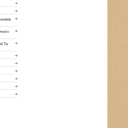
кників
ячого
ей Та