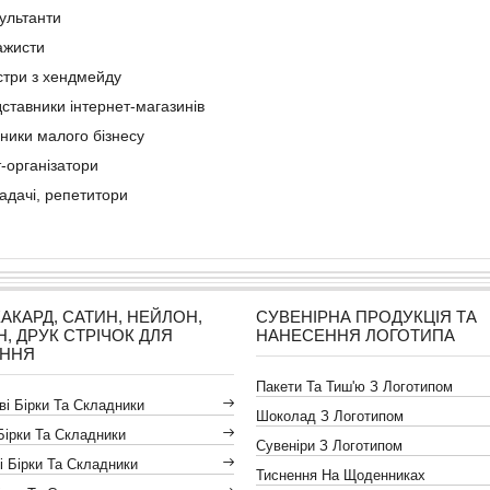
ультанти
ажисти
три з хендмейду
ставники інтернет-магазинів
ники малого бізнесу
т-організатори
адачі, репетитори
ЖАКАРД, САТИН, НЕЙЛОН,
СУВЕНІРНА ПРОДУКЦІЯ ТА
Н, ДРУК СТРІЧОК ДЛЯ
НАНЕСЕННЯ ЛОГОТИПА
АННЯ
Пакети Та Тиш'ю З Логотипом
і Бірки Та Складники
Шоколад З Логотипом
Бірки Та Складники
Сувеніри З Логотипом
і Бірки Та Складники
Тиснення На Щоденниках