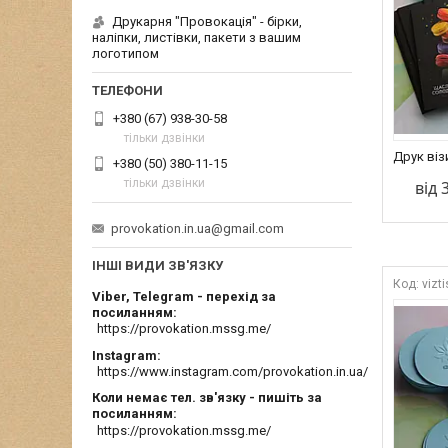
Друкарня "Провокація" - бірки,
наліпки, листівки, пакети з вашим
логотипом
+380 (67) 938-30-58
тільки дзвінки
Друк віз
+380 (50) 380-11-15
тільки дзвінки
від 
provokation.in.ua@gmail.com
ІНШІ ВИДИ ЗВ'ЯЗКУ
vizt
Viber, Telegram - перехід за
посиланням
https://provokation.mssg.me/
Instagram
https://www.instagram.com/provokation.in.ua/
Коли немає тел. зв'язку - пишіть за
посиланням
https://provokation.mssg.me/