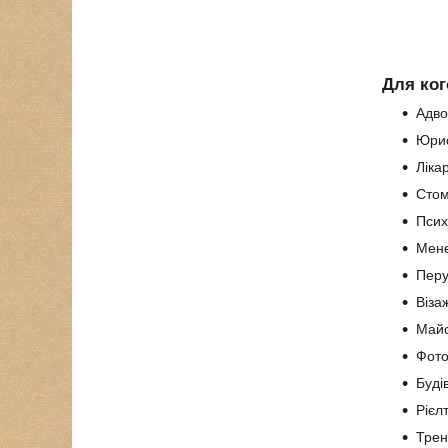
Для ког
Адво
Юри
Лікар
Стом
Псих
Мене
Перу
Віза
Майс
Фот
Буді
Рієл
Трен