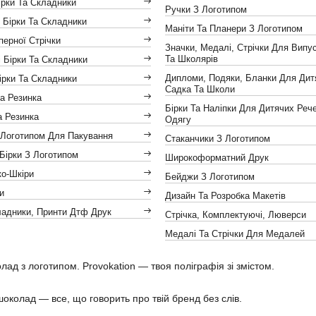
ірки Та Складники
Ручки З Логотипом
 Бірки Та Складники
Маніти Та Планери З Логотипом
іперної Стрічки
Значки, Медалі, Стрічки Для Випус
Та Школярів
 Бірки Та Складники
Дипломи, Подяки, Бланки Для Дит
ірки Та Складники
Садка Та Школи
а Резинка
Бірки Та Наліпки Для Дитячих Реч
а Резинка
Одягу
 Логотипом Для Пакування
Стаканчики З Логотипом
Бірки З Логотипом
Широкоформатний Друк
ко-Шкіри
Бейджи З Логотипом
и
Дизайн Та Розробка Макетів
ладники, Принти Дтф Друк
Стрічка, Комплектуючі, Люверси
Медалі Та Стрічки Для Медалей
лад з логотипом. Provokation — твоя поліграфія зі змістом.
шоколад — все, що говорить про твій бренд без слів.