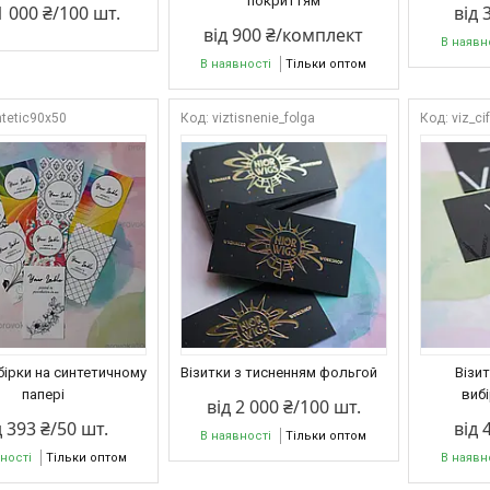
покриттям
1 000 ₴/100 шт.
від 
від 900 ₴/комплект
В наявн
В наявності
Тільки оптом
ntetic90х50
viztisnenie_folga
viz_ci
 бірки на синтетичному
Візитки з тисненням фольгой
Візи
папері
виб
від 2 000 ₴/100 шт.
д 393 ₴/50 шт.
від 
В наявності
Тільки оптом
ності
Тільки оптом
В наявн