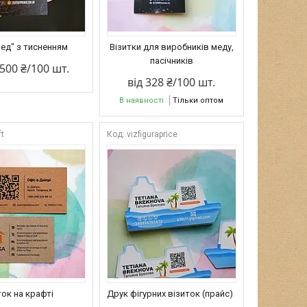
Мед" з тисненням
Візитки для виробників меду,
пасічників
 500 ₴/100 шт.
від 328 ₴/100 шт.
В наявності
Тільки оптом
ft
vizfiguraprice
ток на крафті
Друк фігурних візиток (прайс)