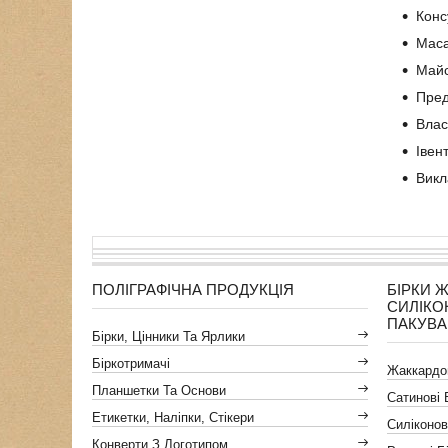
Конс
Мас
Майс
Пред
Влас
Івен
Викл
ПОЛІГРАФІЧНА ПРОДУКЦІЯ
БІРКИ 
СИЛІКО
ПАКУВ
Бірки, Цінники Та Ярлики
Біркотримачі
Жаккардов
Планшетки Та Основи
Сатинові 
Етикетки, Наліпки, Стікери
Силіконов
Конверти З Логотипом