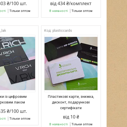
303 ₴/100 шт.
від 434 ₴/комплект
ості
Тільки оптом
В наявності
Тільки оптом
f_lak
plasticcards
тки із цифровим
Пластикові карти, знижка,
ірковим лаком
дисконт, подарункові
сертифікати
435 ₴/100 шт.
від 10 ₴
ості
Тільки оптом
В наявності
Тільки оптом