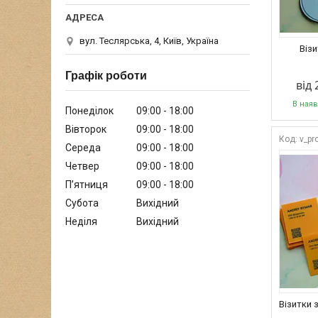
вул. Теслярська, 4, Київ, Україна
Віз
Графік роботи
від 
В наяв
Понеділок
09:00
18:00
Вівторок
09:00
18:00
v_pr
Середа
09:00
18:00
Четвер
09:00
18:00
Пʼятниця
09:00
18:00
Субота
Вихідний
Неділя
Вихідний
Візитки 