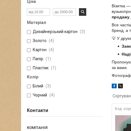
Ціна
Візитка —
вузькопро
продажу
Матеріал
Все част
бренд, а 
Дизайнерський картон
3
💡 У друк
Золото
4
Замо
Картон
4
Наді
Папір
1
Пропонуєм
за вами.
Пластик
1
Фотографі
Колір
Білий
3
Чорний
4
vizp
Контакти