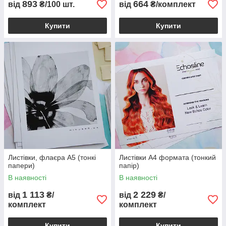
893
664
від
₴/100 шт.
від
₴/комплект
Купити
Купити
Листівки, флаєра А5 (тонкі
Листівки А4 формата (тонкий
папери)
папір)
В наявності
В наявності
1 113
2 229
від
₴/
від
₴/
комплект
комплект
Купити
Купити