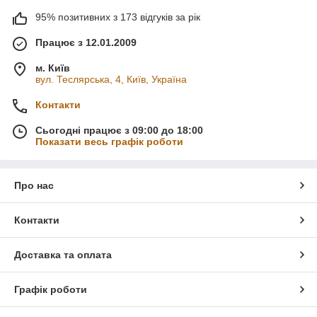
Послуги краси, косметології, перукарні
95% позитивних з 173 відгуків за рік
Туристичні агентства та путівки
Працює з 12.01.2009
Реклама медичних послуг
м. Київ
Поліграфія для громадських організацій
вул. Теслярська, 4, Київ, Україна
Вкладення до посилок інтернет-магазинів
Контакти
Інформаційні роздаткові матеріали у ТРЦ
Агітаційні матеріали під час виборів
Сьогодні працює з 09:00 до 18:00
Показати весь графік роботи
Меню, прайс-листи, акційні пропозиції
Каталоги товарів і послуг
Про нас
Контакти
Доставка та оплата
Графік роботи