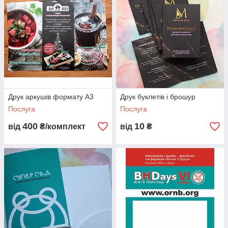
Друк аркушів формату А3
Друк буклетів і брошур
Послуга
Послуга
400
10
від
₴/комплект
від
₴