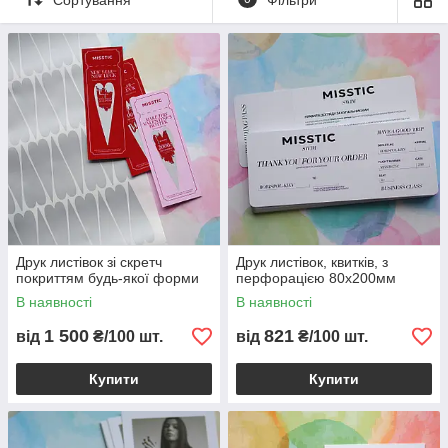
✅
Доставка по всій Україні та за кордон
Листівки та буклети — популярний формат для рекламних
акцій, виставок, запусків нових продуктів або як вкладення до
онлайн-замовлень. Ми допоможемо створити яскраву
поліграфію, яка запам’ятається та працюватиме на ваш
бренд.
Фотографії готових робіт в розділі
Фотогалерея
Друк листівок зі скретч
Друк листівок, квитків, з
покриттям будь-якої форми
перфорацією 80х200мм
В наявності
В наявності
1 500
821
від
₴/100 шт.
від
₴/100 шт.
Купити
Купити