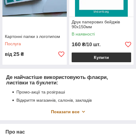
Друк паперових бейджів
90x150мм
В наявності
Картонні папки з логотипом
Послуга
160
₴/10 шт.
25
від
₴
Купити
Де найчастіше використовують флаєри,
листівки та буклети:
Промо-акції та розіграші
Відкриття магазинів, салонів, закладів
Реклама курсів, навчання, семінарів
Показати все
Запрошення на заходи та презентації
Виставки та ярмарки
Про нас
Ресторани, кафе, доставка їжі