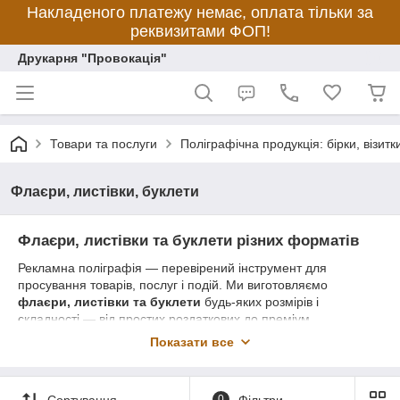
Накладеного платежу немає, оплата тільки за
реквизитами ФОП!
Друкарня "Провокація"
Товари та послуги
Поліграфічна продукція: бірки, візитки
Флаєри, листівки, буклети
Флаєри, листівки та буклети різних форматів
Рекламна поліграфія — перевірений інструмент для
просування товарів, послуг і подій. Ми виготовляємо
флаєри, листівки та буклети
будь-яких розмірів і
складності — від простих роздаткових до преміум
презентаційних варіантів.
Показати все
✅
Ціни від виробника
✅
Якісний офсетний, цифровий або дизайнерський друк
✅
Розробка дизайну або друк із вашого макета
Сортування
0
Фільтри